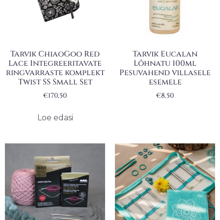
Tarvik ChiaoGoo Red
Tarvik Eucalan
Lace Integreeritavate
Lõhnatu 100ml
ringvarraste komplekt
Pesuvahend villasele
Twist SS Small Set
esemele
€
170,50
€
8,50
Loe edasi