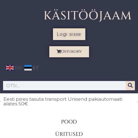
KÄSITÖÖJAAM
Logi sisse
Ostukorv
EN
ET
Eesti piires
tasuta transport Unisend pakiautomaati
alates 50€
POOD
ÜRITUSED