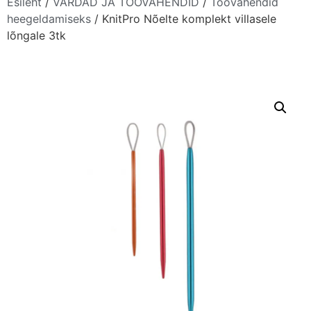
Esileht
/
VARDAD JA TÖÖVAHENDID
/
Töövahendid
heegeldamiseks
/ KnitPro Nõelte komplekt villasele
lõngale 3tk