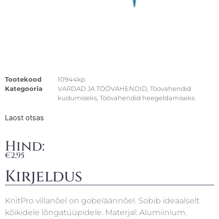
Tootekood
10944kp
Kategooria
VARDAD JA TÖÖVAHENDID
,
Töövahendid
kudumiseks
,
Töövahendid heegeldamiseks
Laost otsas
Hind:
€
2,95
Kirjeldus
KnitPro villanõel on gobeläännõel. Sobib ideaalselt
kõikidele lõngatüüpidele. Materjal: Alumiinium.