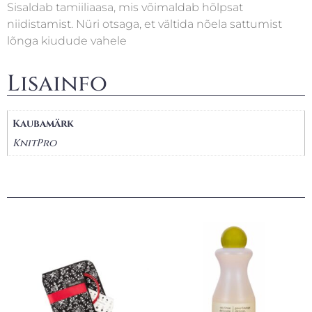
Sisaldab tamiiliaasa, mis võimaldab hõlpsat
niidistamist. Nüri otsaga, et vältida nõela sattumist
lõnga kiudude vahele
Lisainfo
Kaubamärk
KnitPro