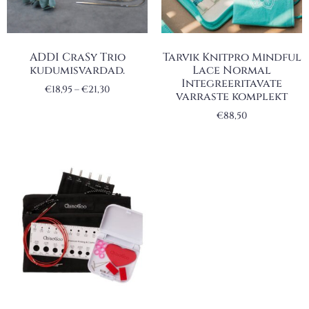
ADDI CraSy Trio
Tarvik Knitpro Mindful
kudumisvardad.
Lace Normal
Integreeritavate
€
18,95
–
€
21,30
varraste komplekt
€
88,50