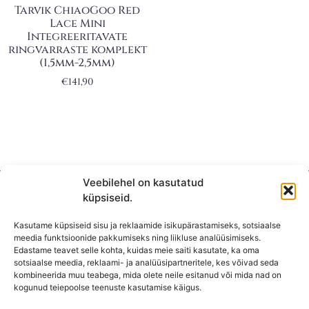
Tarvik ChiaoGoo Red
Lace Mini
Integreeritavate
ringvarraste komplekt
(1,5mm-2,5mm)
€
141,90
Veebilehel on kasutatud
küpsiseid.
Kasutame küpsiseid sisu ja reklaamide isikupärastamiseks, sotsiaalse
meedia funktsioonide pakkumiseks ning liikluse analüüsimiseks.
Edastame teavet selle kohta, kuidas meie saiti kasutate, ka oma
sotsiaalse meedia, reklaami- ja analüüsipartneritele, kes võivad seda
kombineerida muu teabega, mida olete neile esitanud või mida nad on
KONTAKT
kogunud teiepoolse teenuste kasutamise käigus.
KAUPLUS: Mäepealse 2, Mustamäe