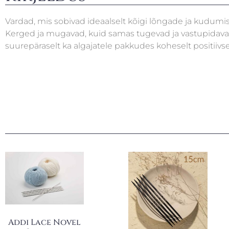
Vardad, mis sobivad ideaalselt kõigi lõngade ja kudumi
Kerged ja mugavad, kuid samas tugevad ja vastupidava
suurepäraselt ka algajatele pakkudes koheselt positii
Addi Lace Novel