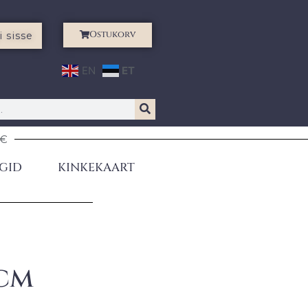
Ostukorv
i sisse
EN
ET
0€
GID
KINKEKAART
 cm