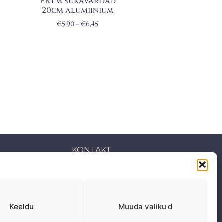
PRYM sukavardad
20cm alumiinium
€
5,90
–
€
6,45
KONTAKT
S: Mäepealse 2, Mustamäe
T-R: 10-18
Keeldu
Muuda valikuid
L, P,
E: Suletud