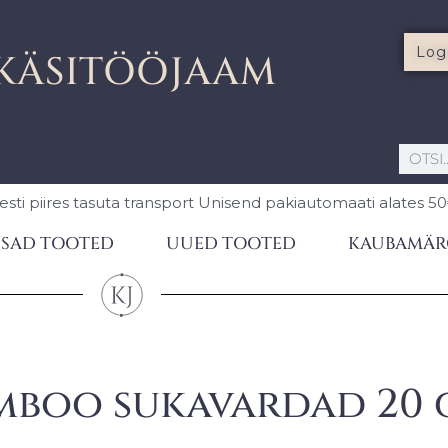
Log
KÄSITÖÖJAAM
esti piires
tasuta transport Unisend pakiautomaati
alates 5
SAD TOOTED
UUED TOOTED
KAUBAMÄR
mboo sukavardad 20