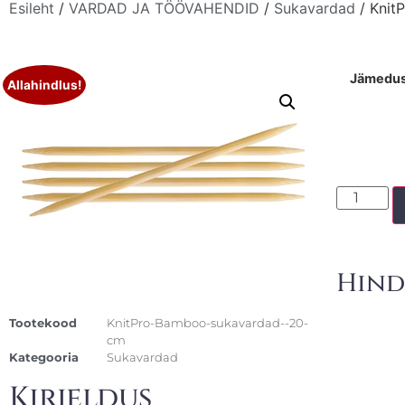
Esileht
/
VARDAD JA TÖÖVAHENDID
/
Sukavardad
/ Knit
Jämedu
Allahindlus!
Hind
Tootekood
KnitPro-Bamboo-sukavardad--20-
cm
Kategooria
Sukavardad
Kirjeldus