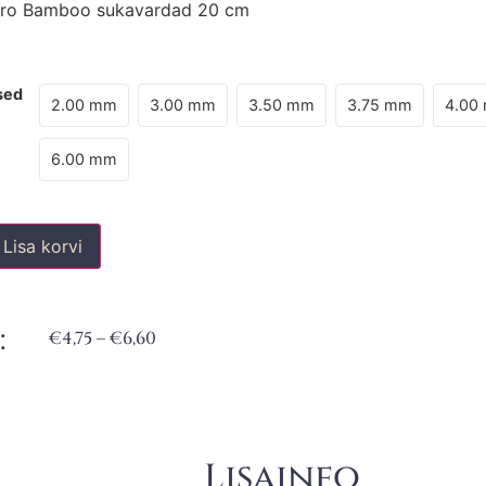
Pro Bamboo sukavardad 20 cm
sed
2.00 mm
3.00 mm
3.50 mm
3.75 mm
4.00
6.00 mm
Lisa korvi
:
€
4,75
–
€
6,60
Lisainfo