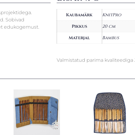
sprojektidega.
Kaubamärk
KnitPro
d. Sobivad
Pikkus
20 cm
vset edukogemust.
Materjal
Bambus
Valmistatud parima kvaliteedig