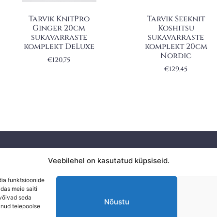
Tarvik KnitPro
Tarvik Seeknit
Ginger 20cm
Koshitsu
sukavarraste
sukavarraste
komplekt DeLuxe
komplekt 20cm
Nordic
€
120,75
€
129,45
Privaatsuspoliitika
Veebilehel on kasutatud küpsiseid.
KAUPLU
Ostuinfo
dia funktsioonide
das meie saiti
 võivad seda
Nõustu
unud teiepoolse