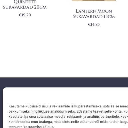
Quintett
sukavardad 20cm
Lantern Moon
€
19,20
Sukavardad 15cm
€
14,85
Facebook
Instagram
Kasutame küpsiseid sisu ja reklaamide isikupärastamiseks, sotsiaalse mee
pakkumiseks ning liikluse analüüsimiseks. Edastame teavet selle kohta, kui
Email
kasutate, ka oma sotsiaalse meedia, reklaami- ja analüüsipartneritele, kes
kombineerida muu teabega, mida olete neile esitanud või mida nad on kog
teenuste kasutamise käigus.