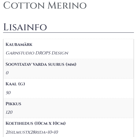
Cotton Merino
Lisainfo
Kaubamärk
Garnstudio DROPS Design
Soovitatav varda suurus (mm)
0
Kaal (g)
50
Pikkus
120
Koetihedus (10cm x 10cm)
21silmustx28rida=10×10