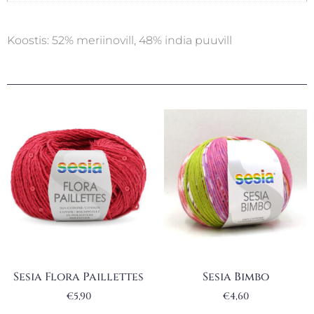
Koostis: 52% meriinovill, 48% india puuvill
Sesia Flora Paillettes
Sesia Bimbo
€
5,90
€
4,60