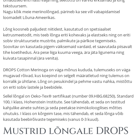
omadused eriti hästi välja ning seetõttu on värvid erksamad ja lõng
tekstuursem.
Nagu kõik meie meriinolõngad, pärineb ka see vill vabapidamisel
loomadelt Lõuna-Ameerikas.
Lõng koosneb paljudest niitidest, kasutatud on spetsiaalset
ketrusmeetodit, mis teeb lõnga eriti kohevaks ja elastseks ning on eriti
sobiv struktuursete mustrite, palmikute ja pärlkoe tegemiseks.
Soovitav on kasutada pigem väiksemaid vardaid, et saavutada piisavalt
tihe koetihedus. Ära pese liiga kuuma veega, ära jäta ligunema ning
kuivata tasapinnal (ära venita).
DROPS Cotton Merinoga on väga mõnus kududa, tulemuseks on väga
mugavad rõivad, kus koepind on selgelt määratletud ning tulemus on
korralik ja ühtlane. Lõng on pesukindel ja pehme vastu nahka, mistõttu
on eriti sobiv lastele ja beebidele.
Sellel lõngal on Oeko-Tex® sertifikaat (number 09.HBG.68250), Standard
100, I klass, Hohenstein Institute. See tähendab, et seda on testitud
kahjulike ainete suhtes ja seda peetakse inimökoloogilises mõttes
ohutuks. I klass on kõrgeim tase, mis tähendab, et seda lõnga võib
kasutada beebirõivaste tegemiseks (vanus 0-3 kuud).
Mustrid lõngale DROPS