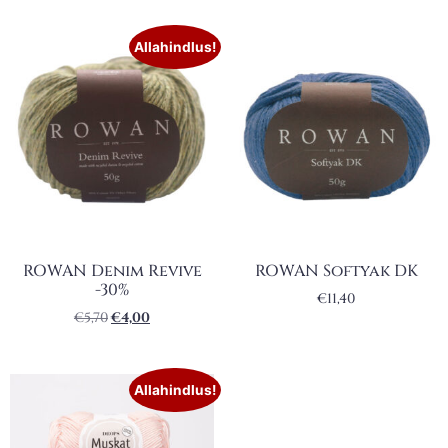
Allahindlus!
ROWAN Denim Revive
ROWAN Softyak DK
-30%
€
11,40
€
5,70
€
4,00
Allahindlus!