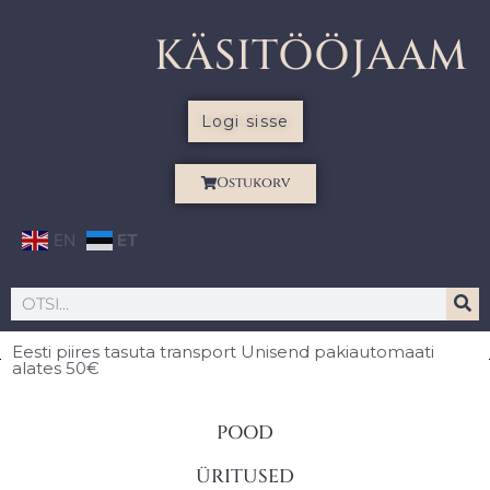
KÄSITÖÖJAAM
Logi sisse
Ostukorv
EN
ET
Eesti piires
tasuta transport Unisend pakiautomaati
alates 50€
POOD
ÜRITUSED