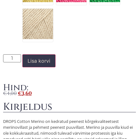
Lisa korvi
Hind:
€
4,00
€
3,60
Kirjeldus
DROPS Cotton Merino on kedratud peenest kõrgekvaliteetsest
meriinovillast ja pehmest peenest puuvillast. Meriino ja puuvilla kiud ei
ole kokkukraasitud, niimoodi tulevad värvimise protsessis iga kiu