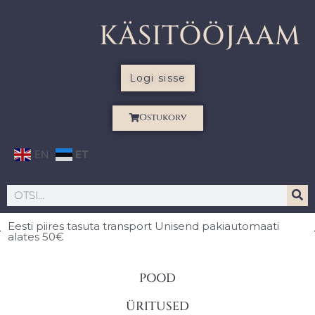
KÄSITÖÖJAAM
Logi sisse
Ostukorv
EN
ET
Eesti piires
tasuta transport Unisend pakiautomaati
alates 50€
POOD
ÜRITUSED