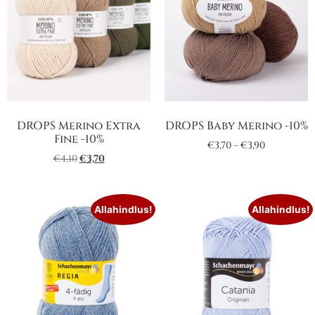
DROPS Merino Extra
DROPS Baby Merino -10%
Fine -10%
€
3,70
–
€
3,90
€
4,10
€
3,70
Allahindlus!
Allahindlus!