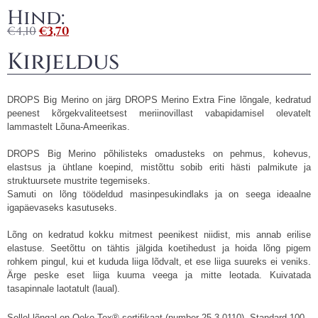
Hind:
€
4,10
€
3,70
Kirjeldus
DROPS Big Merino on järg DROPS Merino Extra Fine lõngale, kedratud
peenest kõrgekvaliteetsest meriinovillast vabapidamisel olevatelt
lammastelt Lõuna-Ameerikas.
DROPS Big Merino põhilisteks omadusteks on pehmus, kohevus,
elastsus ja ühtlane koepind, mistõttu sobib eriti hästi palmikute ja
struktuursete mustrite tegemiseks.
Samuti on lõng töödeldud masinpesukindlaks ja on seega ideaalne
igapäevaseks kasutuseks.
Lõng on kedratud kokku mitmest peenikest niidist, mis annab erilise
elastuse. Seetõttu on tähtis jälgida koetihedust ja hoida lõng pigem
rohkem pingul, kui et kududa liiga lõdvalt, et ese liiga suureks ei veniks.
Ärge peske eset liiga kuuma veega ja mitte leotada. Kuivatada
tasapinnale laotatult (laual).
Sellel lõngal on Oeko-Tex® sertifikaat (number 25.3.0110), Standard 100,