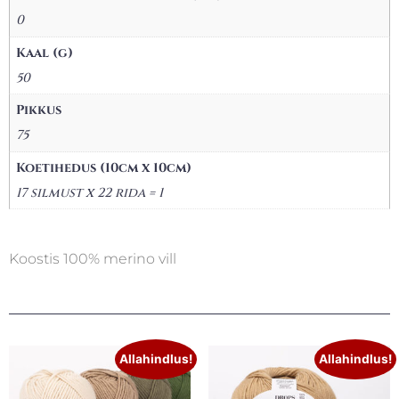
0
Kaal (g)
50
Pikkus
75
Koetihedus (10cm x 10cm)
17 silmust x 22 rida = 1
Koostis 100% merino vill
Allahindlus!
Allahindlus!