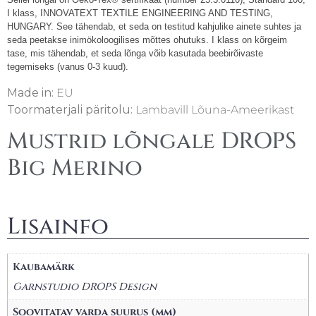
I klass, INNOVATEXT TEXTILE ENGINEERING AND TESTING,
HUNGARY. See tähendab, et seda on testitud kahjulike ainete suhtes ja
seda peetakse inimökoloogilises mõttes ohutuks. I klass on kõrgeim
tase, mis tähendab, et seda lõnga võib kasutada beebirõivaste
tegemiseks (vanus 0-3 kuud).
Made in:
EU
Toormaterjali päritolu:
Lambavill Lõuna-Ameerikast
Mustrid lõngale DROPS
Big Merino
Lisainfo
Kaubamärk
Garnstudio DROPS Design
Soovitatav varda suurus (mm)