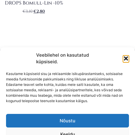
DROPS Bomull-Lin -10%
€
3,10
€
2,80
Veebilehel on kasutatud
küpsiseid.
Kasutame küpsiseid sisu ja reklaamide isikupärastamiseks, sotsiaalse
meedia funktsioonide pakkumiseks ning liikluse analüüsimiseks.
Edastame teavet selle kohta, kuidas meie saiti kasutate, ka oma
sotsiaalse meedia, reklaami- ja analüüsipartneritele, kes võivad seda
kombineerida muu teabega, mida olete neile esitanud või mida nad on
KONTAKT
kogunud teiepoolse teenuste kasutamise käigus.
KAUPLUS: Mäepealse 2, Mustamäe
T-R: 10-18
Nõustu
L, P,
E: Suletud
Keeldu