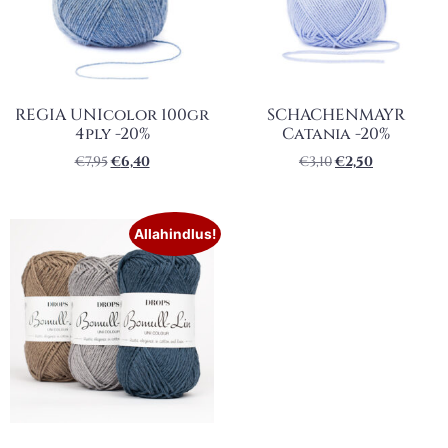
REGIA UNIcolor 100gr
SCHACHENMAYR
4ply -20%
Catania -20%
€
7,95
€
6,40
€
3,10
€
2,50
Allahindlus!