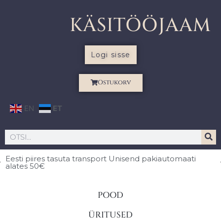
KÄSITÖÖJAAM
Logi sisse
Ostukorv
EN
ET
Eesti piires
tasuta transport Unisend pakiautomaati
alates 50€
POOD
ÜRITUSED