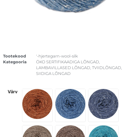
Tootekood
'-hjertegarn-wool-silk
Kategooria
ÖKO SERTIFIKAADIGA LÕNGAD
,
LAMBAVILLASED LÕNGAD
,
TVIIDLÕNGAD
,
SIIDIGA LÕNGAD
värv