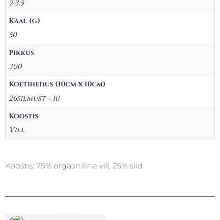
2-3.5
Kaal (g)
50
Pikkus
300
Koetihedus (10cm x 10cm)
26silmust = 10
Koostis
Vill
Koostis: 75% orgaaniline vill, 25% siid