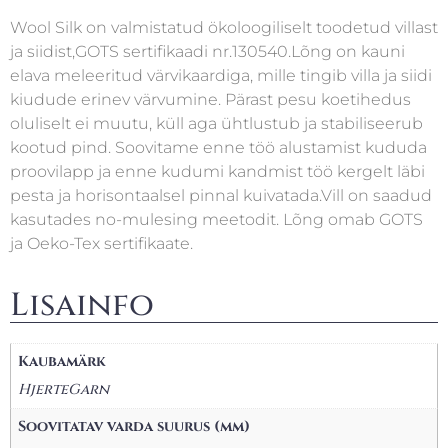
Wool Silk on valmistatud ökoloogiliselt toodetud villast
ja siidist,GOTS sertifikaadi nr.130540.Lõng on kauni
elava meleeritud värvikaardiga, mille tingib villa ja siidi
kiudude erinev värvumine. Pärast pesu koetihedus
oluliselt ei muutu, küll aga ühtlustub ja stabiliseerub
kootud pind. Soovitame enne töö alustamist kududa
proovilapp ja enne kudumi kandmist töö kergelt läbi
pesta ja horisontaalsel pinnal kuivatada.Vill on saadud
kasutades no-mulesing meetodit. Lõng omab GOTS
ja Oeko-Tex sertifikaate.
Lisainfo
Kaubamärk
HjerteGarn
Soovitatav varda suurus (mm)