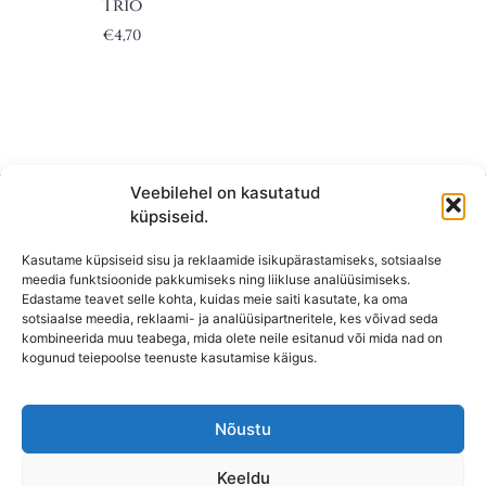
Trio
€
4,70
Veebilehel on kasutatud
küpsiseid.
Kasutame küpsiseid sisu ja reklaamide isikupärastamiseks, sotsiaalse
meedia funktsioonide pakkumiseks ning liikluse analüüsimiseks.
Edastame teavet selle kohta, kuidas meie saiti kasutate, ka oma
sotsiaalse meedia, reklaami- ja analüüsipartneritele, kes võivad seda
kombineerida muu teabega, mida olete neile esitanud või mida nad on
KONTAKT
kogunud teiepoolse teenuste kasutamise käigus.
KAUPLUS: Mäepealse 2, Mustamäe
T-R: 10-18
Nõustu
L, P,
E: Suletud
Keeldu