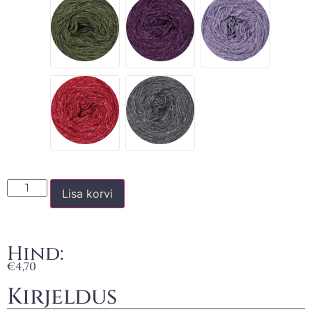
Lisa korvi
Hind:
€
4,70
Kirjeldus