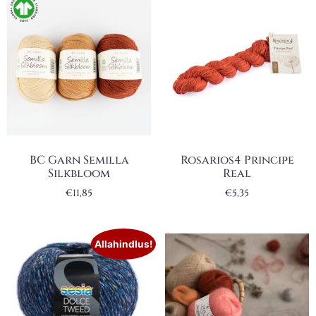
BC Garn Semilla
Rosarios4 Principe
Silkbloom
Real
€
11,85
€
5,35
Allahindlus!