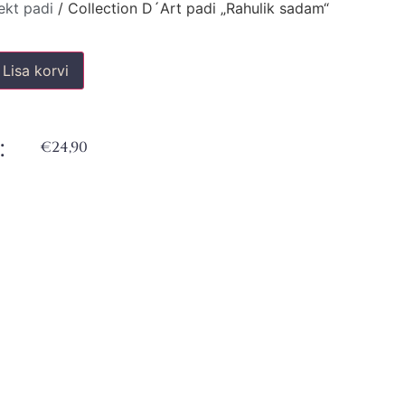
ekt padi
/ Collection D´Art padi „Rahulik sadam“
Lisa korvi
:
€
24,90