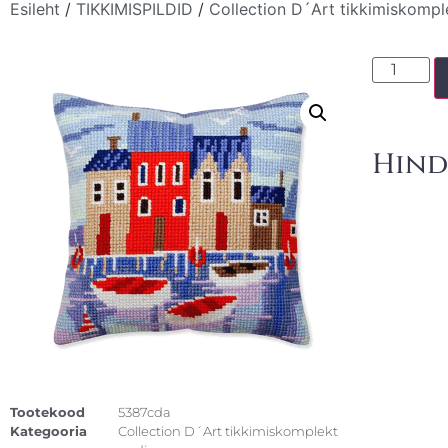
Esileht
/
TIKKIMISPILDID
/
Collection D´Art tikkimiskompl
Hind
Tootekood
5387cda
Kategooria
Collection D´Art tikkimiskomplekt