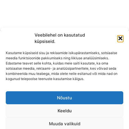
Veebilehel on kasutatud
küpsiseid.
Kasutame küpsiseid sisu ja reklaamide isikupärastamiseks, sotsiaalse
meedia funktsioonide pakkumiseks ning liikluse analüüsimiseks.
Edastame teavet selle kohta, kuidas meie saiti kasutate, ka oma
sotsiaalse meedia, reklaami- ja analüüsipartneritele, kes võivad seda
kombineerida muu teabega, mida olete neile esitanud või mida nad on
KONTAKT
kogunud teiepoolse teenuste kasutamise käigus.
KAUPLUS: Mäepealse 2, Mustamäe
T-R: 10-18
Nõustu
L, P,
E: Suletud
Keeldu
Lahtioleku ajad võivad pühadel erineda.
Muuda valikuid