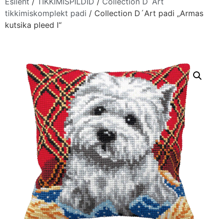
Esileht
/
TIKKIMISPILDID
/
Collection D´Art
tikkimiskomplekt padi
/ Collection D´Art padi „Armas
kutsika pleed I“