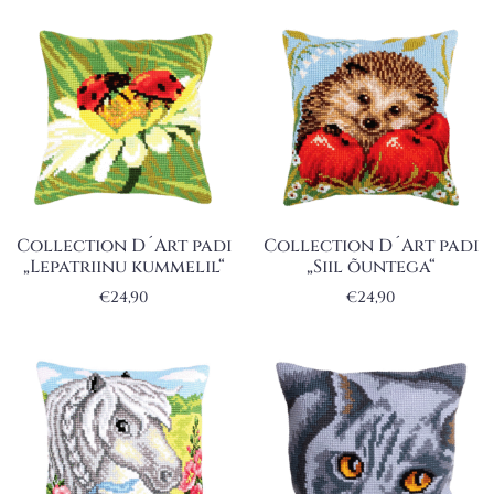
Collection D´Art padi
Collection D´Art padi
„Lepatriinu kummelil“
„Siil õuntega“
€
24,90
€
24,90