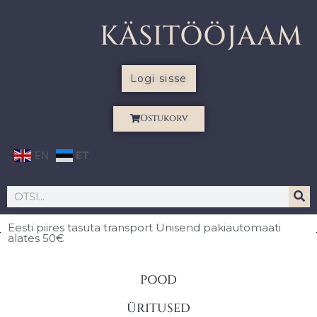
KÄSITÖÖJAAM
Logi sisse
Ostukorv
EN
ET
Eesti piires
tasuta transport Unisend pakiautomaati
alates 50€
POOD
ÜRITUSED