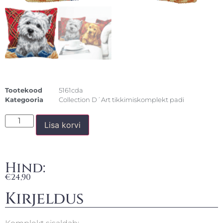
Tootekood
5161cda
Kategooria
Collection D´Art tikkimiskomplekt padi
Lisa korvi
Hind:
€
24,90
Kirjeldus