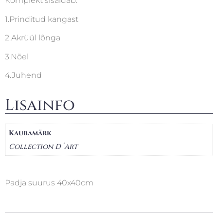
Komplekt sisaldab:
1.Prinditud kangast
2.Akrüül lõnga
3.Nõel
4.Juhend
Lisainfo
Kaubamärk
Collection D´Art
Padja suurus 40x40cm