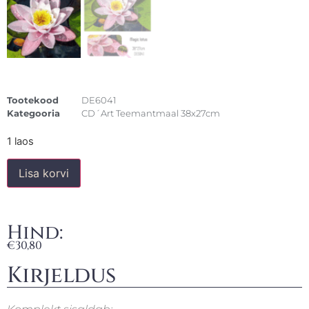
Tootekood
DE6041
Kategooria
CD´Art Teemantmaal 38x27cm
1 laos
Lisa korvi
Hind:
€
30,80
Kirjeldus