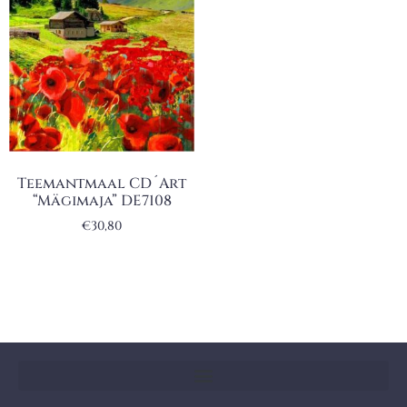
Teemantmaal CD´Art
“Mägimaja” DE7108
€
30,80