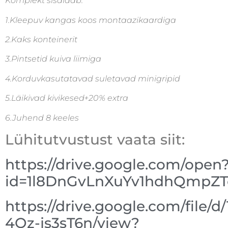
Komplekt sisaldab:
1.Kleepuv kangas koos montaazikaardiga
2.Kaks konteinerit
3.Pintsetid kuiva liimiga
4.Korduvkasutatavad suletavad minigripid
5.Läikivad kivikesed+20% extra
6.Juhend 8 keeles
Lühitutvustust vaata siit:
https://drive.google.com/open
id=1l8DnGvLnXuYv1hdhQmpZ
https://drive.google.com/file/
4Oz-js3sT6n/view?