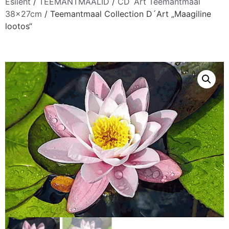
Esileht
/
TEEMANTMAALID
/
CD´Art Teemantmaal
38x27cm
/ Teemantmaal Collection D´Art „Maagiline
lootos“