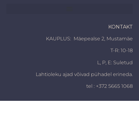
KONTAKT
KAUPLUS: Mäepealse 2, Mustamäe
T-R: 10-18
L, P,
E: Suletud
Lahtioleku ajad võivad pühadel erineda.
tel : +372 5665 1068