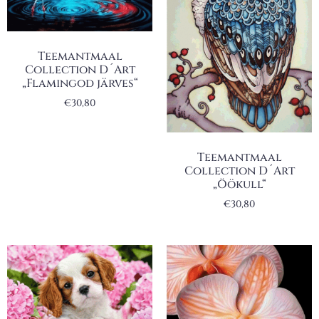
Teemantmaal
Collection D´Art
„Flamingod järves“
€
30,80
Teemantmaal
Collection D´Art
„Öökull“
€
30,80