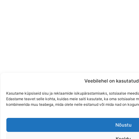
Veebilehel on kasutatud
Kasutame küpsiseid sisu ja reklaamide isikupärastamiseks, sotsiaalse meedi
Edastame teavet selle kohta, kuidas meie saiti kasutate, ka oma sotsiaalse m
kombineerida muu teabega, mida olete neile esitanud või mida nad on kogun
Nõustu
Keeldu