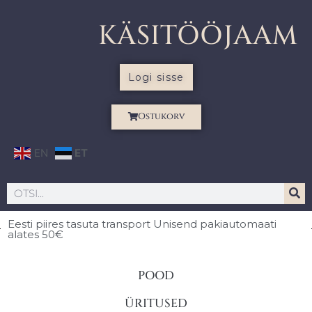
KÄSITÖÖJAAM
Logi sisse
Ostukorv
EN
ET
Eesti piires
tasuta transport Unisend pakiautomaati
alates 50€
POOD
ÜRITUSED