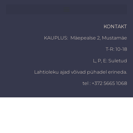
KONTAKT
KAUPLUS: Mäepealse 2, Mustamäe
T-R: 10-18
L, P,
E: Suletud
Lahtioleku ajad võivad pühadel erineda.
tel : +372 5665 1068