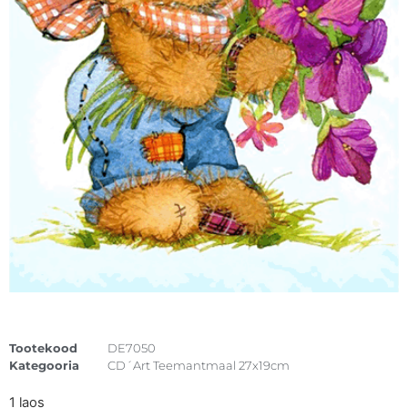
Tootekood
DE7050
Kategooria
CD´Art Teemantmaal 27x19cm
1 laos