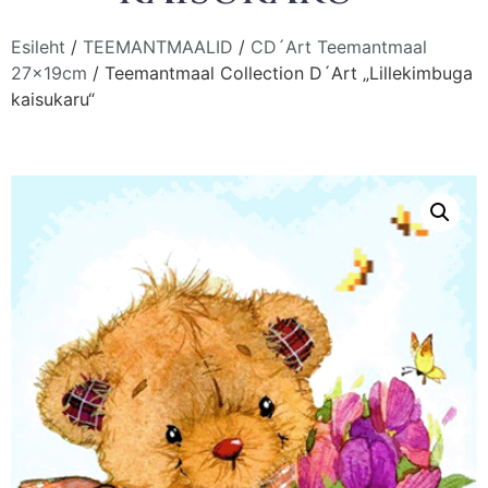
Esileht
/
TEEMANTMAALID
/
CD´Art Teemantmaal
27x19cm
/ Teemantmaal Collection D´Art „Lillekimbuga
kaisukaru“