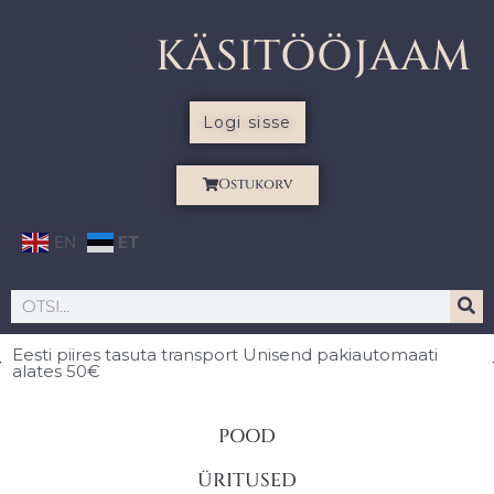
KÄSITÖÖJAAM
Logi sisse
Ostukorv
EN
ET
Eesti piires
tasuta transport Unisend pakiautomaati
alates 50€
POOD
ÜRITUSED