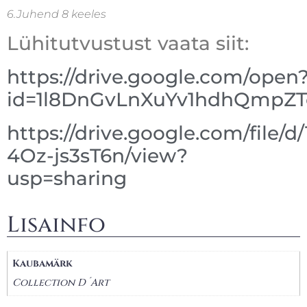
6.Juhend 8 keeles
Lühitutvustust vaata siit:
https://drive.google.com/open
id=1l8DnGvLnXuYv1hdhQmpZ
https://drive.google.com/file/
4Oz-js3sT6n/view?
usp=sharing
Lisainfo
Kaubamärk
Collection D´Art