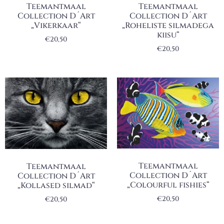
Teemantmaal
Teemantmaal
Collection D´Art
Collection D´Art
„Vikerkaar“
„Roheliste silmadega
kiisu“
€
20,50
€
20,50
Teemantmaal
Teemantmaal
Collection D´Art
Collection D´Art
„Colourful fishies“
„Kollased silmad“
€
20,50
€
20,50