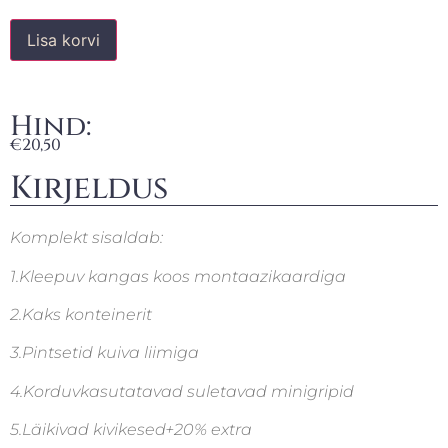
Lisa korvi
Hind:
€
20,50
Kirjeldus
Komplekt sisaldab:
1.Kleepuv kangas koos montaazikaardiga
2.Kaks konteinerit
3.Pintsetid kuiva liimiga
4.Korduvkasutatavad suletavad minigripid
5.Läikivad kivikesed+20% extra