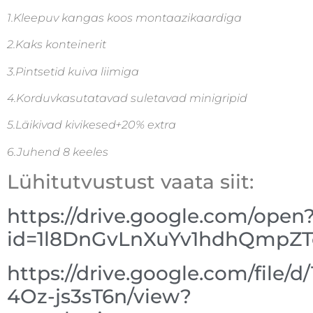
1.Kleepuv kangas koos montaazikaardiga
2.Kaks konteinerit
3.Pintsetid kuiva liimiga
4.Korduvkasutatavad suletavad minigripid
5.Läikivad kivikesed+20% extra
6.Juhend 8 keeles
Lühitutvustust vaata siit:
https://drive.google.com/open
id=1l8DnGvLnXuYv1hdhQmpZ
https://drive.google.com/file/
4Oz-js3sT6n/view?