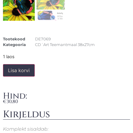
Tootekood
DE7069
Kategooria
CD´Art Teemantmaal 38x27cm
1 laos
Lisa korvi
Hind:
€
30,80
Kirjeldus
Komplekt sisaldab: