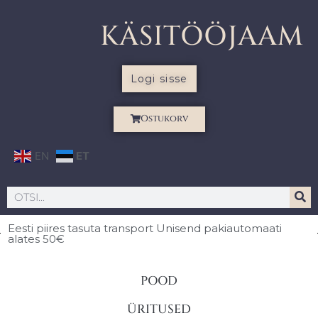
KÄSITÖÖJAAM
Logi sisse
Ostukorv
EN
ET
Eesti piires
tasuta transport Unisend pakiautomaati
alates 50€
POOD
ÜRITUSED