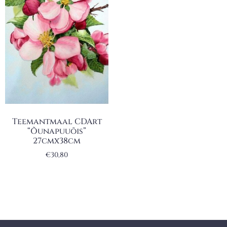
Teemantmaal CDArt
“Õunapuuõis”
27cmx38cm
€
30,80