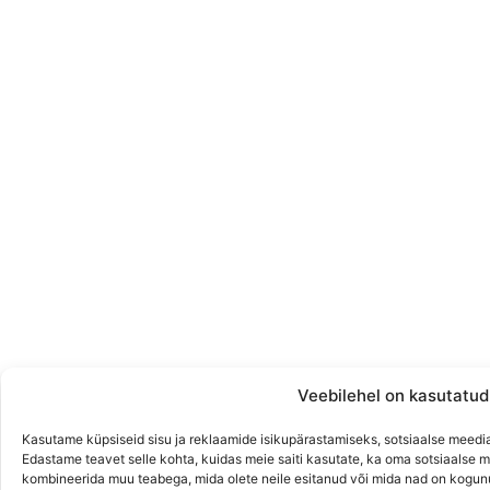
Veebilehel on kasutatud
Kasutame küpsiseid sisu ja reklaamide isikupärastamiseks, sotsiaalse meedi
Edastame teavet selle kohta, kuidas meie saiti kasutate, ka oma sotsiaalse m
kombineerida muu teabega, mida olete neile esitanud või mida nad on kogun