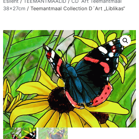
Esileht
/
TEEMANTMAALID
/
CD´Art Teemantmaal
38x27cm
/ Teemantmaal Collection D´Art „Liblikas“