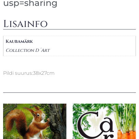
usp=sharing
Lisainfo
Kaubamärk
Collection D´Art
Pildi suurus:38x27cm