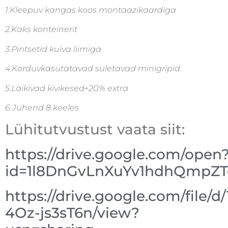
1.Kleepuv kangas koos montaazikaardiga
2.Kaks konteinerit
3.Pintsetid kuiva liimiga
4.Korduvkasutatavad suletavad minigripid
5.Läikivad kivikesed+20% extra
6.Juhend 8 keeles
Lühitutvustust vaata siit:
https://drive.google.com/open
id=1l8DnGvLnXuYv1hdhQmpZ
https://drive.google.com/file/
4Oz-js3sT6n/view?