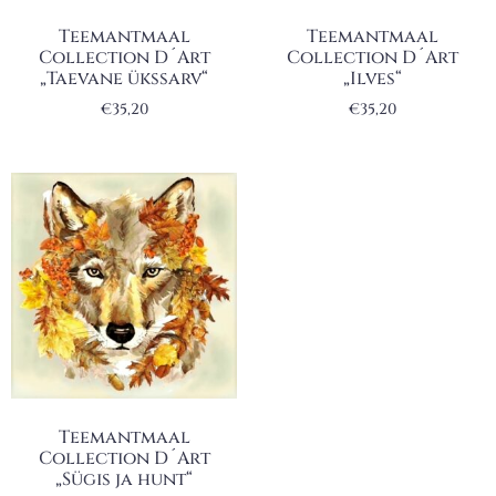
Teemantmaal
Teemantmaal
Collection D´Art
Collection D´Art
„Taevane ükssarv“
„Ilves“
€
35,20
€
35,20
Teemantmaal
Collection D´Art
„Sügis ja hunt“