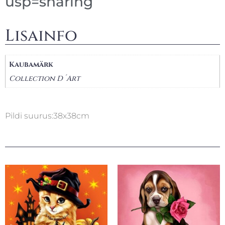
usp=sharing
Lisainfo
Kaubamärk
Collection D´Art
Pildi suurus:38x38cm