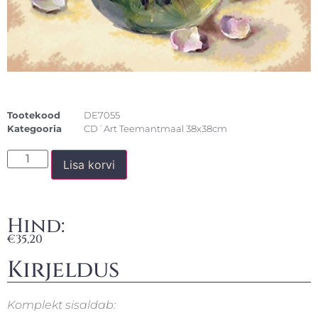
Tootekood
DE7055
Kategooria
CD´Art Teemantmaal 38x38cm
Lisa korvi
Hind:
€
35,20
Kirjeldus
Komplekt sisaldab: