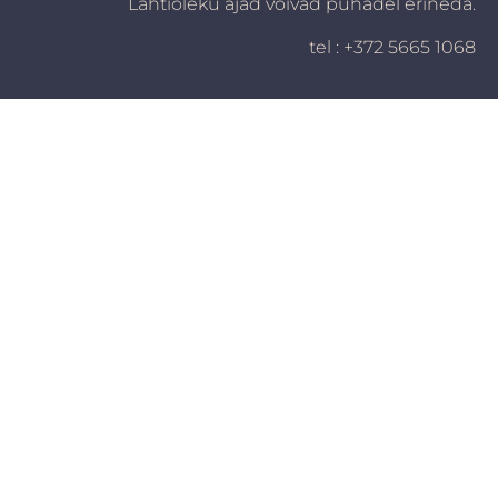
Lahtioleku ajad võivad pühadel erineda.
tel : +372 5665 1068