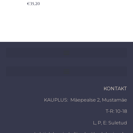
€
35,20
KONTAKT
KAUPLUS: Mäepealse 2, Mustamäe
T-R: 10-18
L, P,
E: Suletud