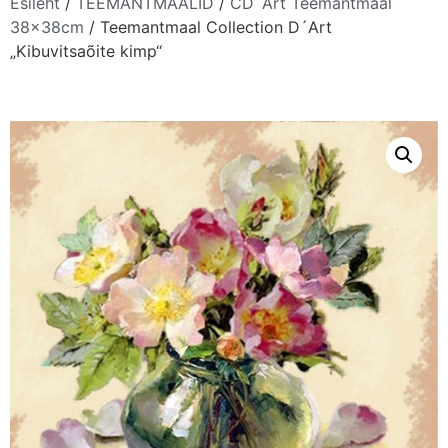
Esileht
/
TEEMANTMAALID
/
CD´Art Teemantmaal
38x38cm
/ Teemantmaal Collection D´Art
„Kibuvitsaõite kimp“