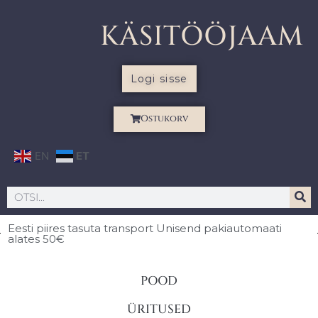
KÄSITÖÖJAAM
Logi sisse
Ostukorv
EN
ET
Eesti piires
tasuta transport Unisend pakiautomaati
alates 50€
POOD
ÜRITUSED