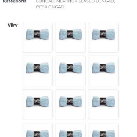
Kategooria
LÕNGAD
,
MERIINOVILLASED LÕNGAD
,
PITSILÕNGAD
värv