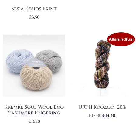
Sesia Echos Print
€
6,50
Allahindlus!
Kremke Soul Wool Eco
URTH Koozoo -20%
Cashmere Fingering
€
18,00
€
14,40
€
16,10