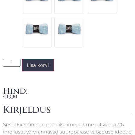
Lisa korvi
Hind:
€
13,30
Kirjeldus
Sesia Extrafine on peenike imepehme pitsilõng. 26
imeilusat värvi annavad suurepärase vabaduse ideede