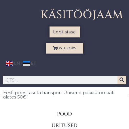
KÄSITÖÖJAAM
Logi sisse
Ostukorv
EN
ET
Eesti piires
tasuta transport Unisend pakiautomaati
alates 50€
POOD
ÜRITUSED