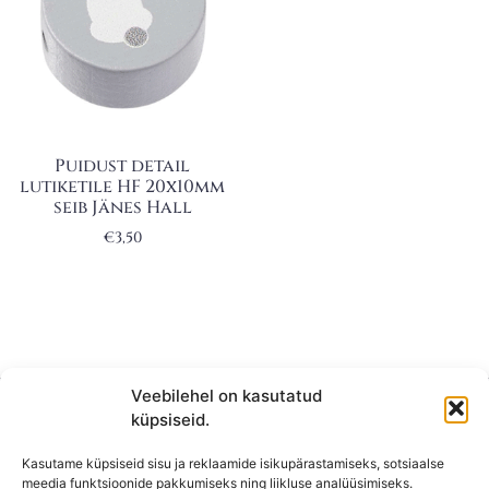
Puidust detail
lutiketile HF 20x10mm
seib Jänes Hall
€
3,50
Veebilehel on kasutatud
küpsiseid.
Kasutame küpsiseid sisu ja reklaamide isikupärastamiseks, sotsiaalse
meedia funktsioonide pakkumiseks ning liikluse analüüsimiseks.