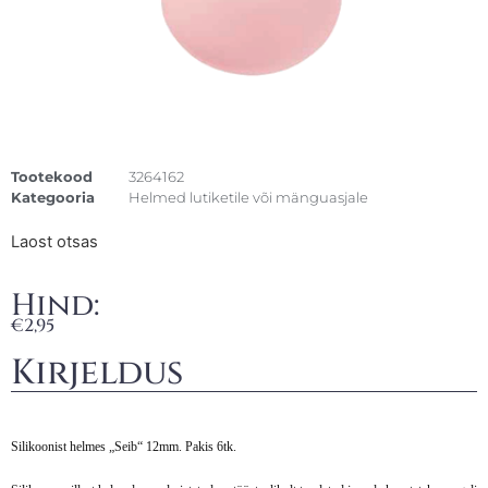
Tootekood
3264162
Kategooria
Helmed lutiketile või mänguasjale
Laost otsas
Hind:
€
2,95
Kirjeldus
Silikoonist helmes „Seib“ 12mm. Pakis 6tk.