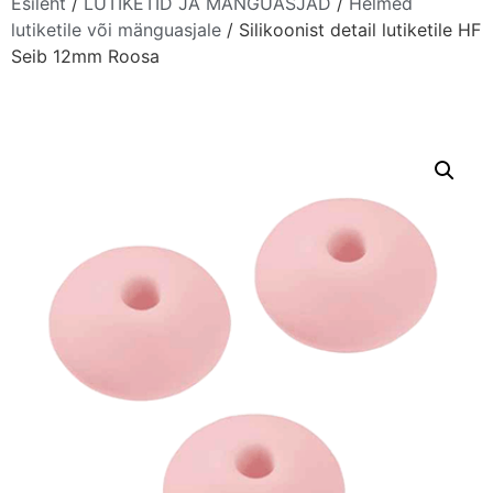
Esileht
/
LUTIKETID JA MÄNGUASJAD
/
Helmed
lutiketile või mänguasjale
/ Silikoonist detail lutiketile HF
Seib 12mm Roosa