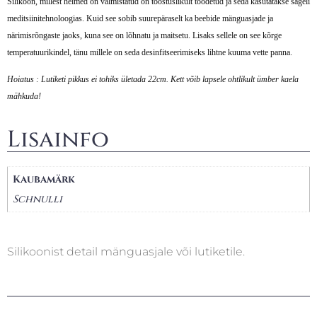
Silikoon, millest helmed on valmistatud on tööstuslikult toodetud ja seda kasutatakse sageli
meditsiinitehnoloogias. Kuid see sobib suurepäraselt ka beebide mänguasjade ja
närimisrõngaste jaoks, kuna see on lõhnatu ja maitsetu. Lisaks sellele on see kõrge
temperatuurikindel, tänu millele on seda desinfitseerimiseks lihtne kuuma vette panna.
Hoiatus : Lutiketi pikkus ei tohiks ületada 22cm. Kett võib lapsele ohtlikult ümber kaela
mähkuda!
Lisainfo
Kaubamärk
Schnulli
Silikoonist detail mänguasjale või lutiketile.