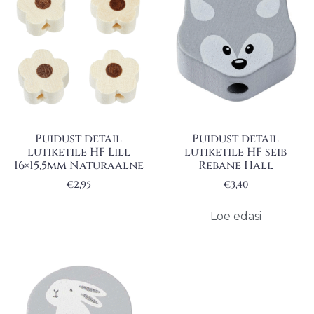
Puidust detail
Puidust detail
lutiketile HF Lill
lutiketile HF seib
16×15,5mm Naturaalne
Rebane Hall
€
2,95
€
3,40
Loe edasi