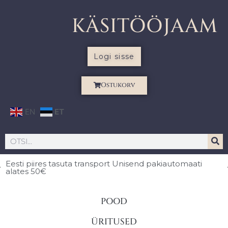
KÄSITÖÖJAAM
Logi sisse
Ostukorv
EN
ET
Eesti piires
tasuta transport Unisend pakiautomaati
alates 50€
POOD
ÜRITUSED