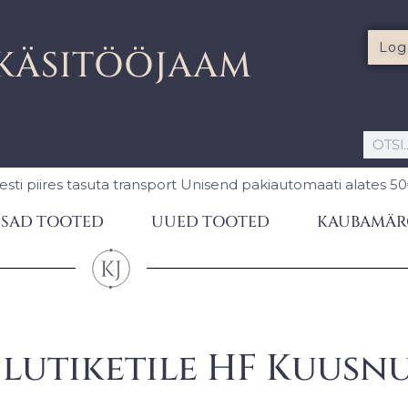
Log
KÄSITÖÖJAAM
esti piires
tasuta transport Unisend pakiautomaati
alates 5
SAD TOOTED
UUED TOOTED
KAUBAMÄR
l lutiketile HF Kuusn