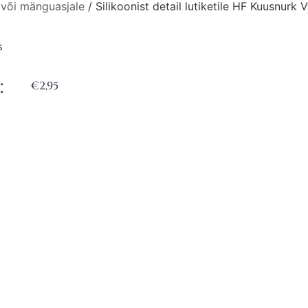
 või mänguasjale
/ Silikoonist detail lutiketile HF Kuusnurk 
s
:
€
2,95