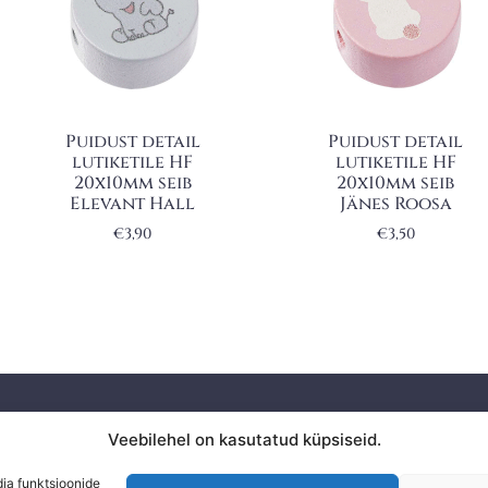
Puidust detail
Puidust detail
lutiketile HF
lutiketile HF
20x10mm seib
20x10mm seib
Elevant Hall
Jänes Roosa
€
3,90
€
3,50
Privaatsuspoliitika
Veebilehel on kasutatud küpsiseid.
KAUPLU
Ostuinfo
dia funktsioonide