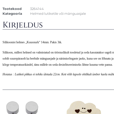
Tootekood
3264144
Kategooria
Helmed lutiketile või mänguasjale
Kirjeldus
Silikoonist helmes „Kuusnurk“ 14mm. Pakis 3tk.
Silikoon, millest helmed on valmistatud on tööstuslikult toodetud ja seda kasutatakse sageli 
sobib suurepäraselt ka beebide mänguasjade ja närimisrõngaste jaoks, kuna see on lõhnatu ja 
kõrge temperatuurikindel, tänu millele on seda desinfitseerimiseks lihtne kuuma vette panna.
Hoiatus : Lutiketi pikkus ei tohiks ületada 22cm. Kett võib lapsele ohtlikult ümber kaela mä