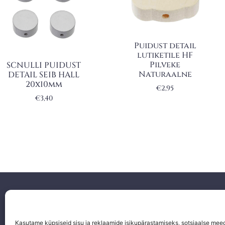
Puidust detail
lutiketile HF
Pilveke
SCNULLI PUIDUST
Naturaalne
DETAIL SEIB HALL
20x10mm
€
2,95
€
3,40
Facebook
Instagram
Kasutame küpsiseid sisu ja reklaamide isikupärastamiseks, sotsiaalse mee