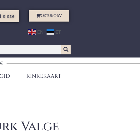
Ostukorv
i sisse
EN
ET
0€
GID
KINKEKAART
urk Valge