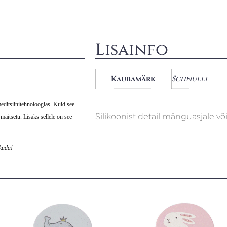
Lisainfo
Kaubamärk
Schnulli
meditsiinitehnoloogias. Kuid see
Silikoonist detail mänguasjale või 
maitsetu. Lisaks sellele on see
hkuda!