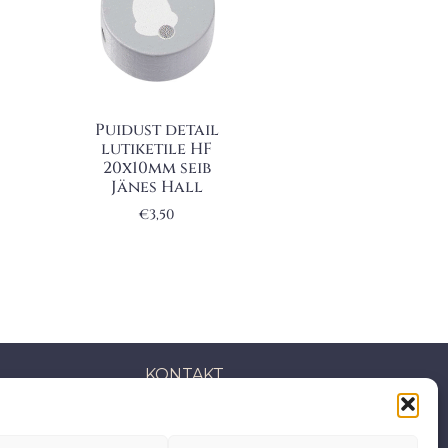
Puidust detail
lutiketile HF
20x10mm seib
Jänes Hall
€
3,50
KONTAKT
S: Mäepealse 2, Mustamäe