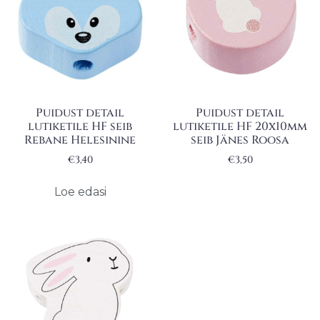
Puidust detail
Puidust detail
lutiketile HF seib
lutiketile HF 20x10mm
Rebane Helesinine
seib Jänes Roosa
€
3,40
€
3,50
Loe edasi