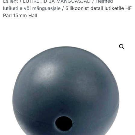
Esileht
/
LUTIKETID JA MÄNGUASJAD
/
Helmed
lutiketile või mänguasjale
/ Silikoonist detail lutiketile HF
Pärl 15mm Hall