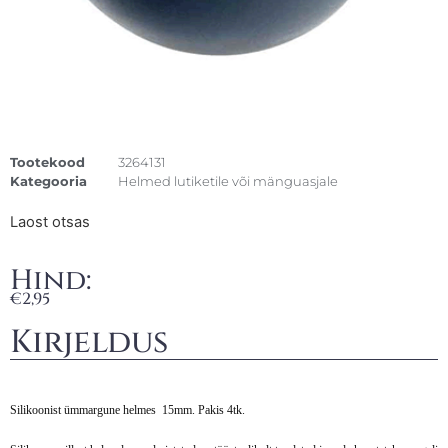
Tootekood
3264131
Kategooria
Helmed lutiketile või mänguasjale
Laost otsas
Hind:
€
2,95
Kirjeldus
Silikoonist ümmargune helmes
15mm. Pakis 4tk.