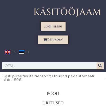
KÄSITÖÖJAAM
Logi sisse
Ostukorv
EN
ET
Eesti piires
tasuta transport Unisend pakiautomaati
alates 50€
POOD
ÜRITUSED