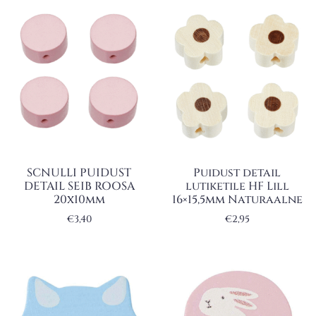
SCNULLI PUIDUST
Puidust detail
DETAIL SEIB ROOSA
lutiketile HF Lill
20x10mm
16×15,5mm Naturaalne
€
3,40
€
2,95