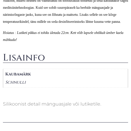
Silikoon, millest helmed on valmistatud on tööstuslikult toodetud ja seda kasutatakse sageli
meditsiinitehnoloogias. Kuid see sobib suurepäraselt ka beebide mänguasjade ja
närimisrõngaste jaoks, kuna see on lõhnatu ja maitsetu. Lisaks sellele on see kõrge
temperatuurikindel, tänu millele on seda desinfitseerimiseks lihtne kuuma vette panna.
Hoiatus : Lutiketi pikkus ei tohiks ületada 22cm. Kett võib lapsele ohtlikult ümber kaela
mähkuda!
Lisainfo
Kaubamärk
Schnulli
Silikoonist detail mänguasjale või lutiketile.