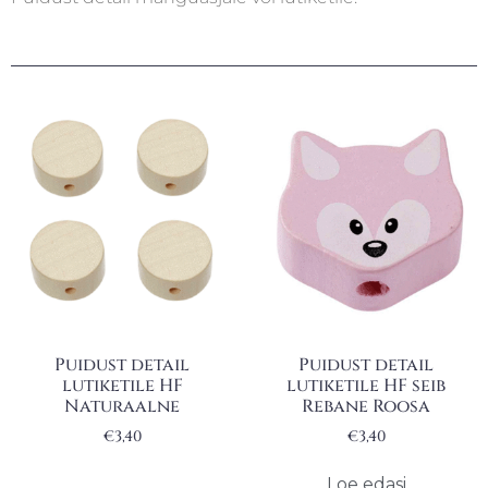
Puidust detail
Puidust detail
lutiketile HF
lutiketile HF seib
Naturaalne
Rebane Roosa
€
3,40
€
3,40
Loe edasi