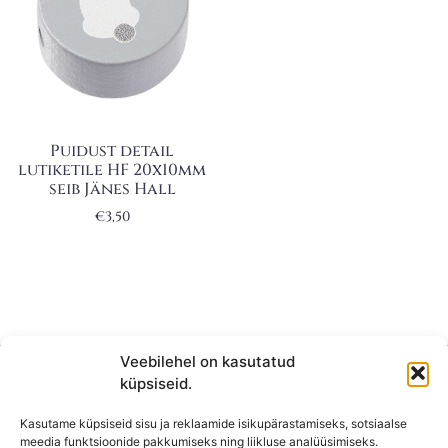
Puidust detail
lutiketile HF 20x10mm
seib Jänes Hall
€
3,50
Veebilehel on kasutatud
küpsiseid.
Kasutame küpsiseid sisu ja reklaamide isikupärastamiseks, sotsiaalse
meedia funktsioonide pakkumiseks ning liikluse analüüsimiseks.