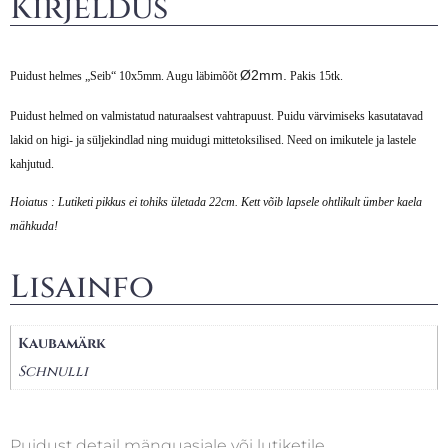
Kirjeldus
Ø2mm.
Puidust helmes „Seib“ 10x5mm. Augu läbimõõt
Pakis 15tk.
Puidust helmed on valmistatud naturaalsest vahtrapuust. Puidu värvimiseks kasutatavad
lakid on higi- ja süljekindlad ning muidugi mittetoksilised. Need on imikutele ja lastele
kahjutud.
Hoiatus : Lutiketi pikkus ei tohiks ületada 22cm. Kett võib lapsele ohtlikult ümber kaela
mähkuda!
Lisainfo
Kaubamärk
Schnulli
Puidust detail mänguasjale või lutiketile.