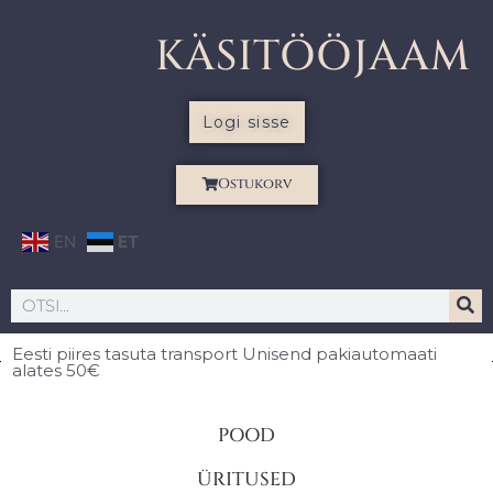
KÄSITÖÖJAAM
Logi sisse
Ostukorv
EN
ET
Eesti piires
tasuta transport Unisend pakiautomaati
alates 50€
POOD
ÜRITUSED