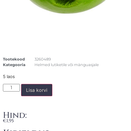
Tootekood
3260489
Kategooria
Helmed lutiketile või mänguasjale
5 laos
Lisa korvi
Hind:
€
1,95