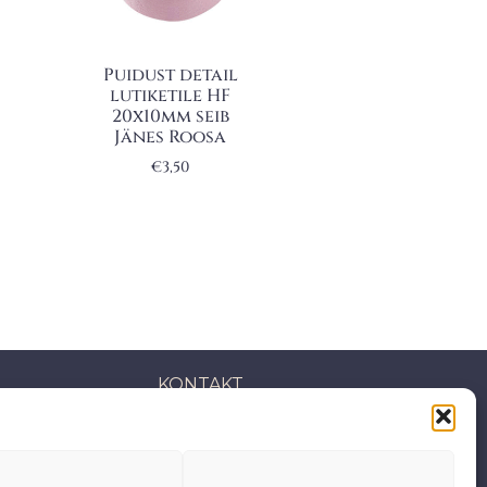
Puidust detail
lutiketile HF
20x10mm seib
Jänes Roosa
€
3,50
KONTAKT
S: Mäepealse 2, Mustamäe
T-R: 10-18