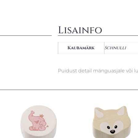
Lisainfo
Kaubamärk
Schnulli
Puidust detail mänguasjale või luti