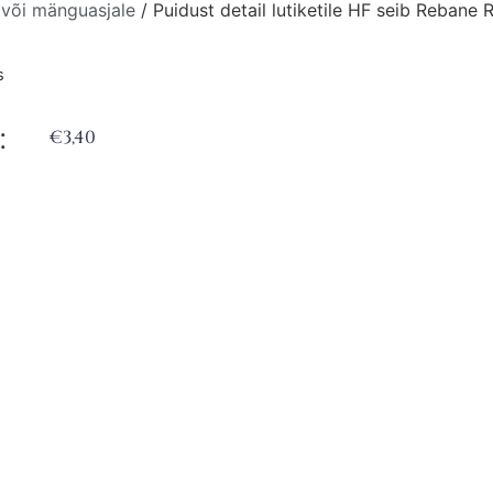
 või mänguasjale
/ Puidust detail lutiketile HF seib Rebane
s
:
€
3,40