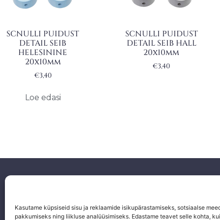
SCNULLI PUIDUST
SCNULLI PUIDUST
DETAIL SEIB
DETAIL SEIB HALL
HELESININE
20x10mm
20x10mm
€
3,40
€
3,40
Loe edasi
Facebook
Instagram
Kasutame küpsiseid sisu ja reklaamide isikupärastamiseks, sotsiaalse mee
pakkumiseks ning liikluse analüüsimiseks. Edastame teavet selle kohta, kui