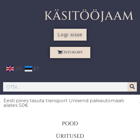
KÄSITÖÖJAAM
Logi sisse
Ostukorv
EN
ET
Eesti piires
tasuta transport Unisend pakiautomaati
alates 50€
POOD
ÜRITUSED