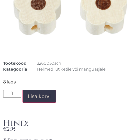
Tootekood
3260050sch
Kategooria
Helmed lutiketile või mänguasjale
8 laos
Lisa korvi
Hind:
€
2,95