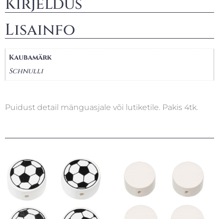
Kirjeldus
Lisainfo
Kaubamärk
Schnulli
Puidust detail mänguasjale või lutiketile. Pakis 4tk.