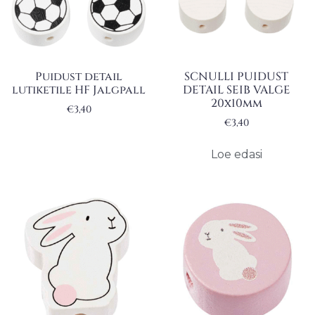
Puidust detail
SCNULLI PUIDUST
lutiketile HF Jalgpall
DETAIL SEIB VALGE
20x10mm
€
3,40
€
3,40
Loe edasi