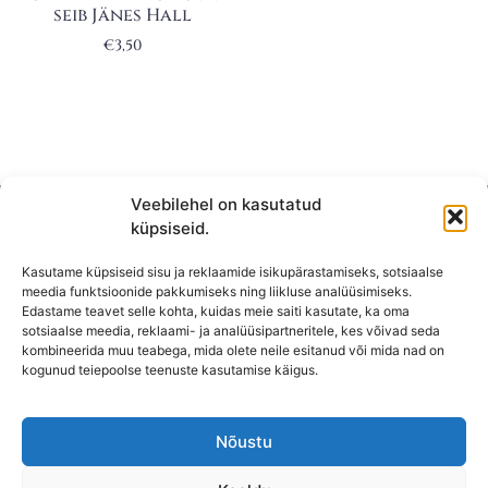
seib Jänes Hall
€
3,50
Veebilehel on kasutatud
küpsiseid.
Kasutame küpsiseid sisu ja reklaamide isikupärastamiseks, sotsiaalse
meedia funktsioonide pakkumiseks ning liikluse analüüsimiseks.
Edastame teavet selle kohta, kuidas meie saiti kasutate, ka oma
sotsiaalse meedia, reklaami- ja analüüsipartneritele, kes võivad seda
kombineerida muu teabega, mida olete neile esitanud või mida nad on
KONTAKT
kogunud teiepoolse teenuste kasutamise käigus.
KAUPLUS: Mäepealse 2, Mustamäe
T-R: 10-18
Nõustu
L, P,
E: Suletud