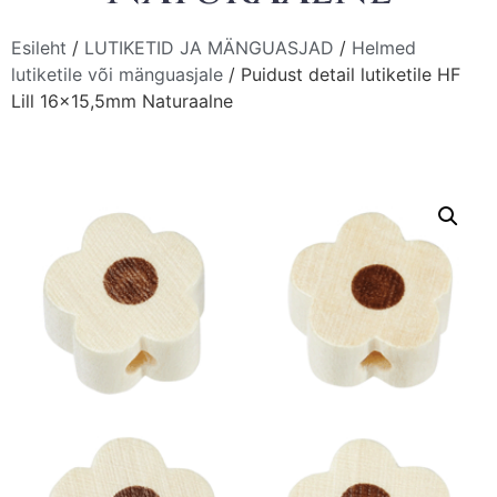
Esileht
/
LUTIKETID JA MÄNGUASJAD
/
Helmed
lutiketile või mänguasjale
/ Puidust detail lutiketile HF
Lill 16×15,5mm Naturaalne