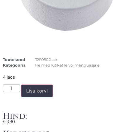
Tootekood
3260502sch
Kategooria
Helmed lutiketile või mänguasjale
4 laos
Lisa korvi
Hind:
€
3,90