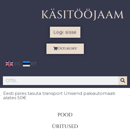
KÄSITÖÖJAAM
Logi sisse
Ostukorv
EN
ET
Eesti piires
tasuta transport Unisend pakiautomaati
alates 50€
POOD
ÜRITUSED