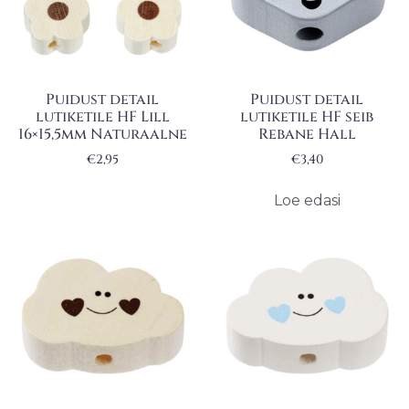
Puidust detail
Puidust detail
lutiketile HF Lill
lutiketile HF seib
16×15,5mm Naturaalne
Rebane Hall
€
2,95
€
3,40
Loe edasi