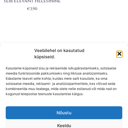
seib Elevant Helesinine
€
3,90
Veebilehel on kasutatud
küpsiseid.
Kasutame küpsiseid sisu ja reklaamide isikupärastamiseks, sotsiaalse
meedia funktsioonide pakkumiseks ning liikluse analüüsimiseks.
Edastame teavet selle kohta, kuidas meie saiti kasutate, ka oma
sotsiaalse meedia, reklaami- ja analüüsipartneritele, kes võivad seda
kombineerida muu teabega, mida olete neile esitanud või mida nad on
KONTAKT
kogunud teiepoolse teenuste kasutamise käigus.
KAUPLUS: Mäepealse 2, Mustamäe
T-R: 10-18
Nõustu
L, P,
E: Suletud
Keeldu