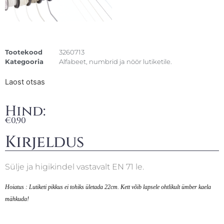
Tootekood
3260713
Kategooria
Alfabeet, numbrid ja nöör lutiketile.
Laost otsas
Hind:
€
0,90
Kirjeldus
Sülje ja higikindel vastavalt EN 71 le.
Hoiatus : Lutiketi pikkus ei tohiks ületada 22cm. Kett võib lapsele ohtlikult ümber kaela
mähkuda!