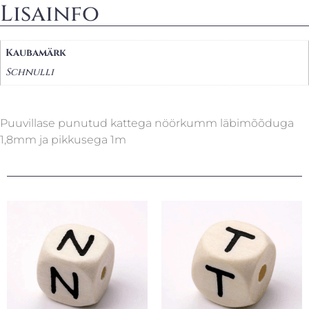
Lisainfo
Kaubamärk
Schnulli
Puuvillase punutud kattega nöörkumm läbimõõduga
1,8mm ja pikkusega 1m