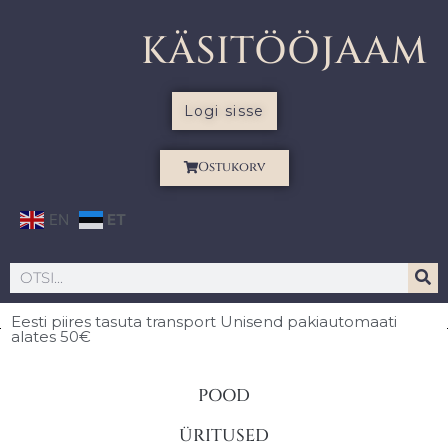
KÄSITÖÖJAAM
Logi sisse
Ostukorv
EN
ET
Eesti piires
tasuta transport Unisend pakiautomaati
alates 50€
POOD
ÜRITUSED