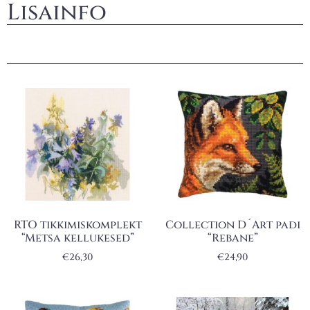
Lisainfo
RTO tikkimiskomplekt
Collection D´Art padi
“Metsa kellukesed”
“Rebane”
€
26,30
€
24,90