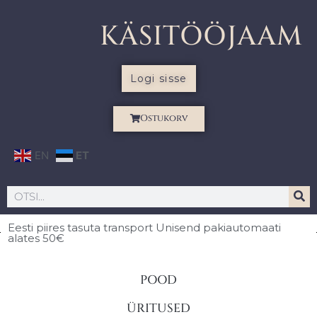
KÄSITÖÖJAAM
Logi sisse
Ostukorv
EN
ET
Eesti piires
tasuta transport Unisend pakiautomaati
alates 50€
POOD
ÜRITUSED