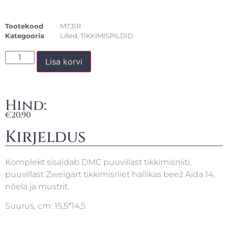
Tootekood
M731R
Kategooria
Lilled
,
TIKKIMISPILDID
Lisa korvi
Hind:
€
20,90
Kirjeldus
Komplekt sisaldab DMC puuvillast tikkimisniiti,
puuvillast Zweigart tikkimisriiet hallikas beež Aida 14,
nõela ja mustrit.
Suurus, cm: 15,5*14,5