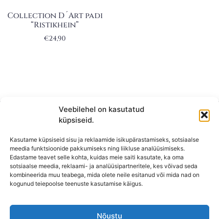
Collection D´Art padi
“Ristikhein”
€
24,90
Veebilehel on kasutatud
küpsiseid.
Kasutame küpsiseid sisu ja reklaamide isikupärastamiseks, sotsiaalse
meedia funktsioonide pakkumiseks ning liikluse analüüsimiseks.
Edastame teavet selle kohta, kuidas meie saiti kasutate, ka oma
sotsiaalse meedia, reklaami- ja analüüsipartneritele, kes võivad seda
kombineerida muu teabega, mida olete neile esitanud või mida nad on
KONTAKT
kogunud teiepoolse teenuste kasutamise käigus.
KAUPLUS: Mäepealse 2, Mustamäe
T-R: 10-18
Nõustu