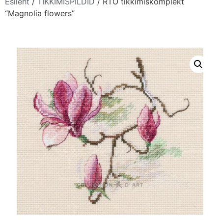
Esileht
/
TIKKIMISPILDID
/ RTO tikkimiskomplekt
“Magnolia flowers”