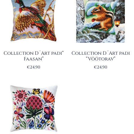
Collection D´Art padi”
Collection D´Art padi
Faasan”
“Vöötorav”
€
24,90
€
24,90