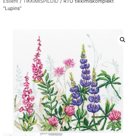
Esileht
/
TIKKIMISPILDID
/ RTO tikkimiskomplekt
“Lupins”