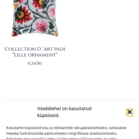
Collection D´Art padi
“Lille ornament”
€
24,90
Veebilehel on kasutatud
küpsiseid.
Kasutame küpsiseid sisu ja reklaamide isikupärastamiseks, sotsiaalse
meedia funktsioonide pakkumiseks ning liikluse analüüsimiseks.
Edastame teavet selle kohta, kuidas meie saiti kasutate, ka oma