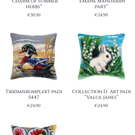
“Charm of summer
“Emane mandariin
herbs”
part”
€
30,50
€
24,90
Tikkimiskomplekt padi
Collection D´Art padi
5447
“Valge jänes”
€
24,90
€
24,90