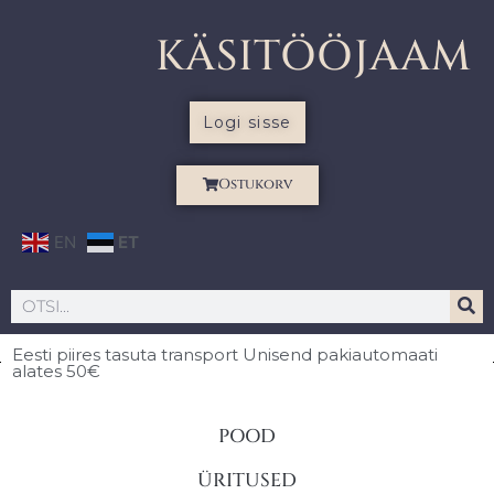
KÄSITÖÖJAAM
Logi sisse
Ostukorv
EN
ET
Eesti piires
tasuta transport Unisend pakiautomaati
alates 50€
POOD
ÜRITUSED