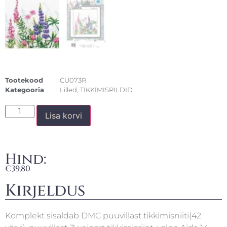
Tootekood
CU073R
Kategooria
Lilled
,
TIKKIMISPILDID
Lisa korvi
Hind:
€
39,80
Kirjeldus
Komplekt sisaldab DMC puuvillast tikkimisniiti(42