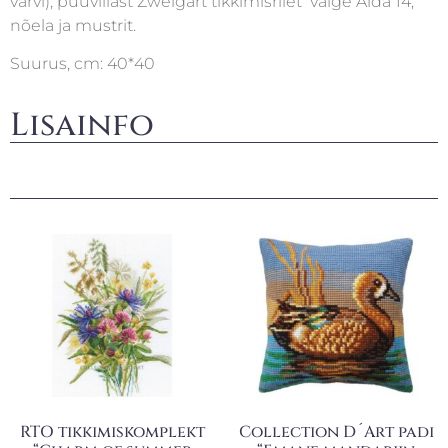
värvi), puuvillast Zweigart tikkimisriiet valge Aida 14,
nõela ja mustrit.
Suurus, cm: 40*40
Lisainfo
RTO tikkimiskomplekt
Collection D´Art padi