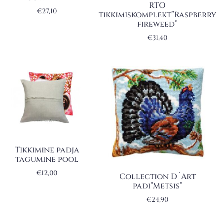
RTO
€
27,10
tikkimiskomplekt”Raspberry
fireweed”
€
31,40
Tikkimine padja
tagumine pool
€
12,00
Collection D´Art
padi”Metsis”
€
24,90