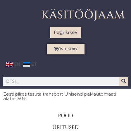
KÄSITÖÖJAAM
Logi sisse
Ostukorv
EN
ET
Eesti piires
tasuta transport Unisend pakiautomaati
alates 50€
POOD
ÜRITUSED