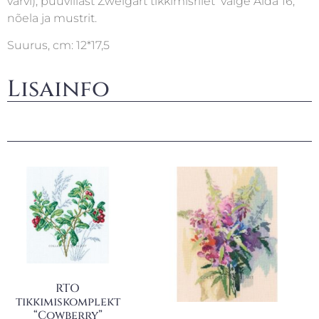
värvi), puuvillast Zweigart tikkimisriiet valge Aida 16,
nõela ja mustrit.
Suurus, cm: 12*17,5
Lisainfo
RTO
tikkimiskomplekt
“Cowberry”