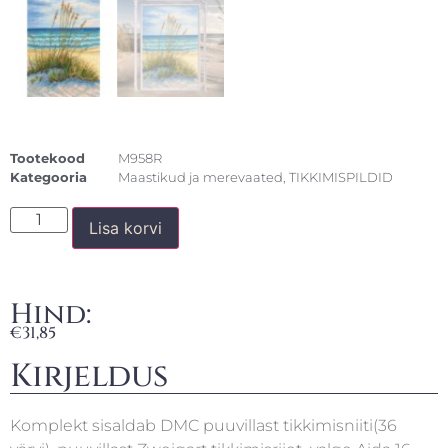
Tootekood
M958R
Kategooria
Maastikud ja merevaated
,
TIKKIMISPILDID
Lisa korvi
Hind:
€
31,85
Kirjeldus
Komplekt sisaldab DMC puuvillast tikkimisniiti(36