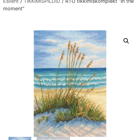
Esileht
/
TIKKIMISPILDID
/ RTO tikkimiskomplekt “In the
moment”