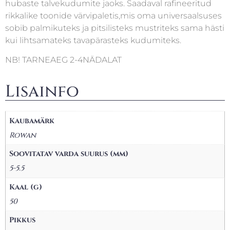
hubaste talvekudumite jaoks. Saadaval rafineeritud
rikkalike toonide värvipaletis,mis oma universaalsuses
sobib palmikuteks ja pitsilisteks mustriteks sama hästi
kui lihtsamateks tavapärasteks kudumiteks.
NB! TARNEAEG 2-4NÄDALAT
Lisainfo
Kaubamärk
Rowan
Soovitatav varda suurus (mm)
5-5.5
Kaal (g)
50
Pikkus