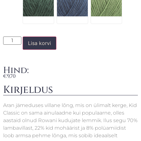
Lisa korvi
Hind:
€
9,70
Kirjeldus
Aran jämeduses villane lõng, mis on ülimalt kerge, Kid
Classic on sama ainulaadne kui populaarne, olles
aastaid olnud Rowani kudujate lemmik. Ilus segu 70%
lambavillast, 22% kid mohäärist ja 8% polüamiidist
loob armsa pehme lõnga, mis sobib ideaalselt