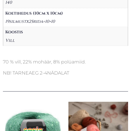
140
Koetihedus (10cm x 10cm)
19silmustx25rida=10×10
Koostis
Vill
70 % vill, 22% mohäär, 8% polüamiid.
NB! TARNEAEG 2-4NÄDALAT