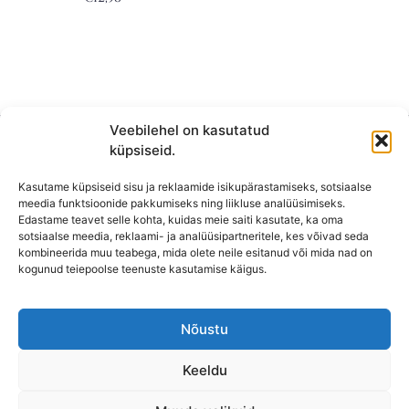
Veebilehel on kasutatud
küpsiseid.
Kasutame küpsiseid sisu ja reklaamide isikupärastamiseks, sotsiaalse
meedia funktsioonide pakkumiseks ning liikluse analüüsimiseks.
Edastame teavet selle kohta, kuidas meie saiti kasutate, ka oma
sotsiaalse meedia, reklaami- ja analüüsipartneritele, kes võivad seda
kombineerida muu teabega, mida olete neile esitanud või mida nad on
KONTAKT
kogunud teiepoolse teenuste kasutamise käigus.
KAUPLUS: Mäepealse 2, Mustamäe
T-R: 10-18
Nõustu
L, P,
E: Suletud
Keeldu
Lahtioleku ajad võivad pühadel erineda.