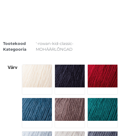
Tootekood
'-rowan-kid-classic-
Kategooria
MOHÄÄRLÕNGAD
värv