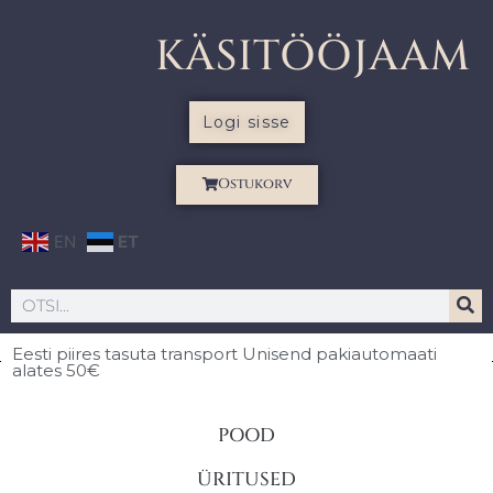
KÄSITÖÖJAAM
Logi sisse
Ostukorv
EN
ET
Eesti piires
tasuta transport Unisend pakiautomaati
alates 50€
POOD
ÜRITUSED