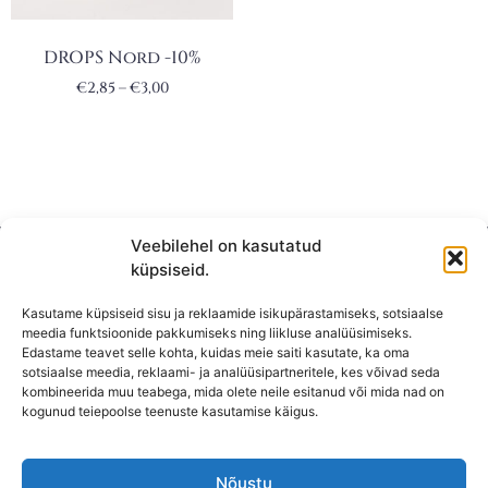
DROPS Nord -10%
€
2,85
–
€
3,00
Veebilehel on kasutatud
küpsiseid.
Kasutame küpsiseid sisu ja reklaamide isikupärastamiseks, sotsiaalse
meedia funktsioonide pakkumiseks ning liikluse analüüsimiseks.
Edastame teavet selle kohta, kuidas meie saiti kasutate, ka oma
sotsiaalse meedia, reklaami- ja analüüsipartneritele, kes võivad seda
kombineerida muu teabega, mida olete neile esitanud või mida nad on
KONTAKT
kogunud teiepoolse teenuste kasutamise käigus.
KAUPLUS: Mäepealse 2, Mustamäe
T-R: 10-18
Nõustu