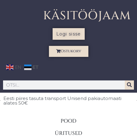
KÄSITÖÖJAAM
Logi sisse
Ostukorv
EN
ET
Eesti piires
tasuta transport Unisend pakiautomaati
alates 50€
POOD
ÜRITUSED