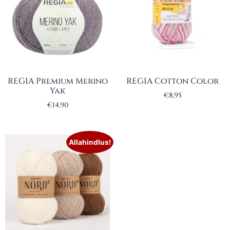
REGIA Premium Merino
REGIA Cotton Color
Yak
€
8,95
€
14,90
Allahindlus!