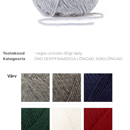
Tootekood
'-regia-unicolor-50gr-6ply
Kategooria
ÖKO SERTIFIKAADIGA LÕNGAD
,
SOKILÕNGAD
värv