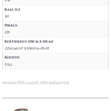
3-4
Kaal (g)
50
Pikkus
125
Koetihedus (10cm x 10cm)
22silmust x30rida=10×10
Koostis
Vill
Koostis:75% uusvill, 25% polüamiid