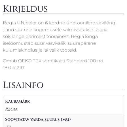
Kirjeldus
Regia UNIcolor on 6 kordne ühetooniline sokilõng.
Tänu suurele kogemusele valmistatakse Regia
sokilõnga parimast toorainest. Regia lõnga
iseloomustab suur värvivalik, suurepärane
kulumiskindlus ja lai valik tooteid.
Omab OEKO-TEX sertifikaati Standard 100 no
18.0.41210
Lisainfo
Kaubamärk
Regia
Soovitatav varda suurus (mm)