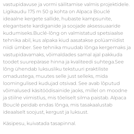
vastupidavuse ja vormi säilitamise valmis projektidele.
Ligikaudu 175 m 50 g kohta on Alpaca Bouclé
ideaalne kergete sallide, hubaste kampsunite,
elegantsete kardiganide ja soojade aksessuaaride
kudumiseks.Buclé-lõng on valmistatud spetsiaalse
tehnika abil, kus alpaka kiud aasatakse polüamiidist
niidi ümber. See tehnika muudab lõnga kergemaks ja
vastupidavamaks, võimaldades samal ajal pakkuda
toodet suurepärase hinna ja kvaliteedi suhtega.See
lõng ühendab luksusliku tekstuuri praktiliste
omadustega, muutes selle just selleks, mida
loomingulised kudujad otsivad. See avab lõputud
võimalused käsitöödisainide jaoks, millel on moodne
ja stiilne viimistlus, mis tõeliselt silma paistab. Alpaca
Bouclé peidab endas lõnga, mis tasakaalustab
ideaalselt soojust, kergust ja luksust.
Käsipesu, kuivatada tasapinnal.