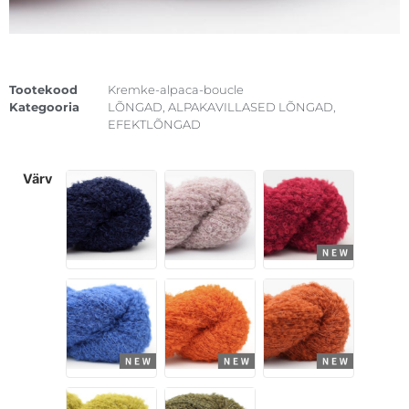
Tootekood
Kremke-alpaca-boucle
Kategooria
LÕNGAD
,
ALPAKAVILLASED LÕNGAD
,
EFEKTLÕNGAD
värv