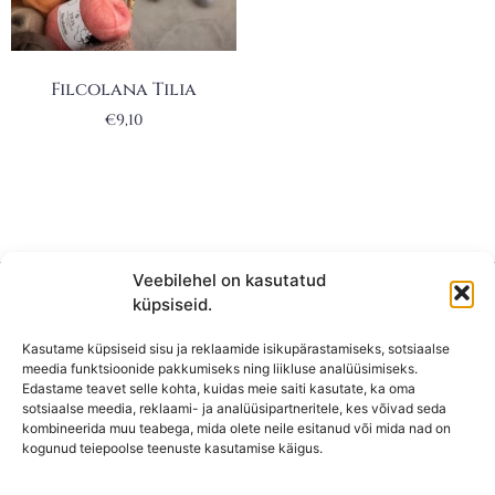
Filcolana Tilia
€
9,10
Veebilehel on kasutatud
küpsiseid.
Kasutame küpsiseid sisu ja reklaamide isikupärastamiseks, sotsiaalse
meedia funktsioonide pakkumiseks ning liikluse analüüsimiseks.
Edastame teavet selle kohta, kuidas meie saiti kasutate, ka oma
sotsiaalse meedia, reklaami- ja analüüsipartneritele, kes võivad seda
kombineerida muu teabega, mida olete neile esitanud või mida nad on
KONTAKT
kogunud teiepoolse teenuste kasutamise käigus.
KAUPLUS: Mäepealse 2, Mustamäe