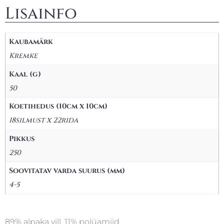
Lisainfo
Kaubamärk
Kremke
Kaal (g)
50
Koetihedus (10cm x 10cm)
18silmust x 22rida
Pikkus
250
Soovitatav varda suurus (mm)
4-5
89% alpaka vill, 11% polüamiid