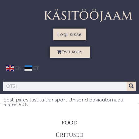
KÄSITÖÖJAAM
Logi sisse
Ostukorv
EN
ET
Eesti piires
tasuta transport Unisend pakiautomaati
alates 50€
POOD
ÜRITUSED