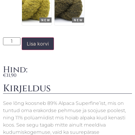
Lisa korvi
Hind:
€
11,90
Kirjeldus
See lõng koosneb 89% Alpaca Superfine’ist, mis on
tuntud oma erakordse pehmuse ja soojuse poolest,
ning 11% polüamiidist mis hoiab alpaka kiud kenasti
koos. See segu tagab mitte ainult meeldiva
kudumiskogemuse, vaid ka suurepärase