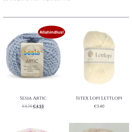
Allahindlus!
Sesia Artic
Istex Lopi Lettlopi
€
5,70
€
4,55
€
5,40