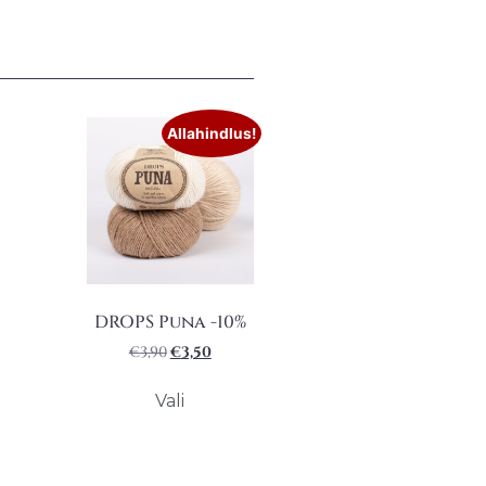
Allahindlus!
DROPS Puna -10%
€
3,90
€
3,50
Vali