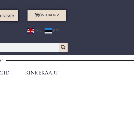
Ostukorv
i sisse
EN
ET
0€
GID
KINKEKAART