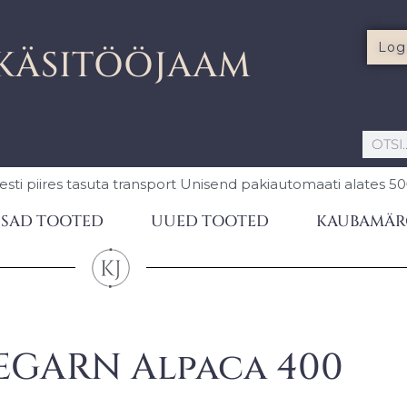
Log
KÄSITÖÖJAAM
esti piires
tasuta transport Unisend pakiautomaati
alates 5
SAD TOOTED
UUED TOOTED
KAUBAMÄR
EGARN Alpaca 400