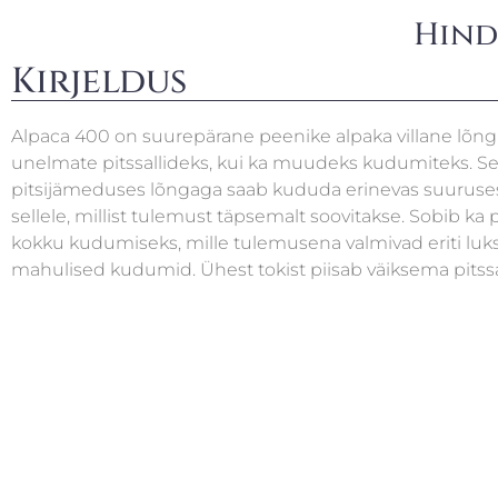
Hind
Kirjeldus
Alpaca 400 on suurepärane peenike alpaka villane lõng,
unelmate pitssallideks, kui ka muudeks kudumiteks. Sell
pitsijämeduses lõngaga saab kududa erinevas suuruses 
sellele, millist tulemust täpsemalt soovitakse. Sobib k
kokku kudumiseks, mille tulemusena valmivad eriti luk
mahulised kudumid. Ühest tokist piisab väiksema pitss