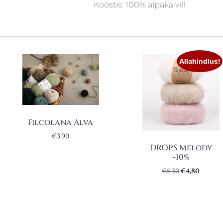
Koostis: 100% alpaka vill
Allahindlus!
Filcolana Alva
€
3,90
DROPS Melody
-10%
€
5,30
€
4,80