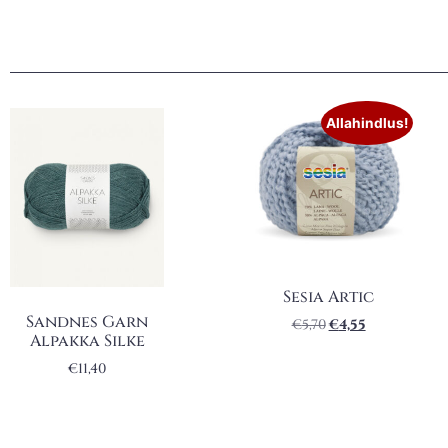
Allahindlus!
Sesia Artic
Sandnes Garn
€
5,70
€
4,55
Alpakka Silke
€
11,40