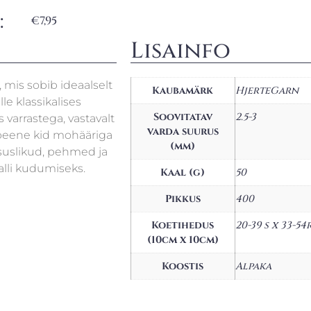
:
€
7,95
Lisainfo
 mis sobib ideaalselt
Kaubamärk
HjerteGarn
e klassikalises
Soovitatav
2.5-3
varrastega, vastavalt
varda suurus
a peene kid mohääriga
(mm)
suslikud, pehmed ja
alli kudumiseks.
Kaal (g)
50
Pikkus
400
Koetihedus
20-39 s x 33-54
(10cm x 10cm)
Koostis
Alpaka