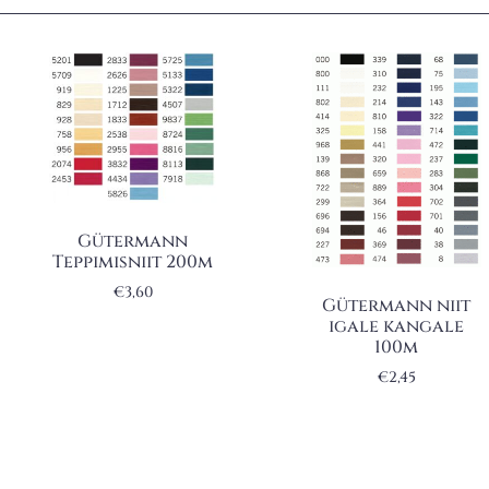
Gütermann
Teppimisniit 200m
€
3,60
Gütermann niit
igale kangale
100m
€
2,45