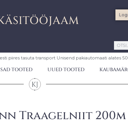
Log
KÄSITÖÖJAAM
esti piires
tasuta transport Unisend pakiautomaati
alates 5
SAD TOOTED
UUED TOOTED
KAUBAMÄR
n Traagelniit 200m