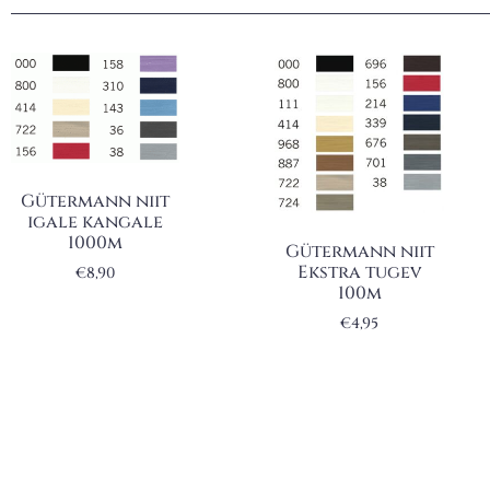
Gütermann niit
igale kangale
1000m
Gütermann niit
Ekstra tugev
€
8,90
100m
€
4,95