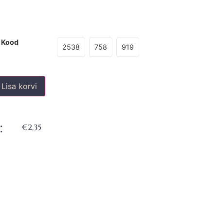
kood
2538
758
919
Lisa korvi
:
€
2,35