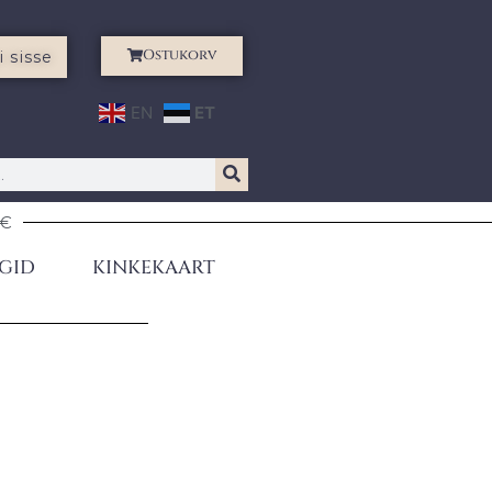
Ostukorv
i sisse
EN
ET
0€
GID
KINKEKAART