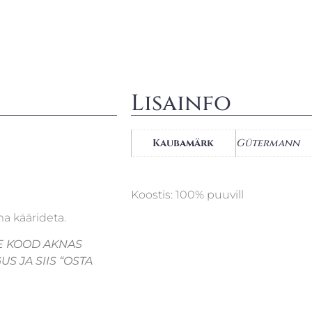
Lisainfo
Kaubamärk
Gütermann
Koostis: 100% puuvill
ma käärideta.
E KO
OD AKNAS
S JA SIIS “OSTA