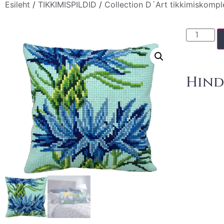
Esileht
/
TIKKIMISPILDID
/
Collection D´Art tikkimiskompl
Hind