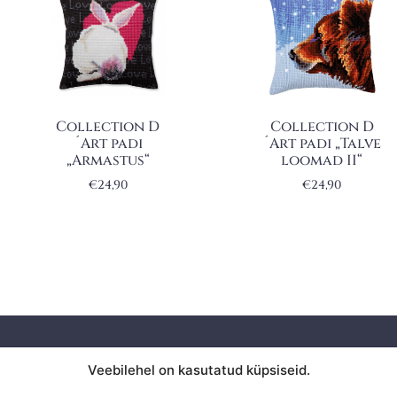
Collection D
Collection D
´Art padi
´Art padi „Talve
„Armastus“
loomad II“
€
24,90
€
24,90
Privaatsuspoliitika
Veebilehel on kasutatud küpsiseid.
KAUPLU
Ostuinfo