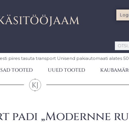
Log
KÄSITÖÖJAAM
esti piires
tasuta transport Unisend pakiautomaati
alates 5
SAD TOOTED
UUED TOOTED
KAUBAMÄR
t padi „Modernne ruk