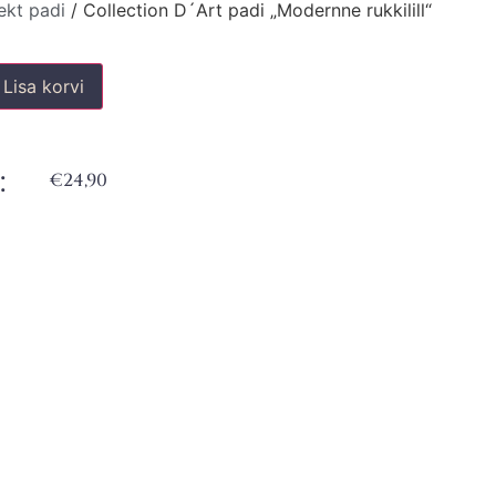
ekt padi
/ Collection D´Art padi „Modernne rukkilill“
Lisa korvi
:
€
24,90