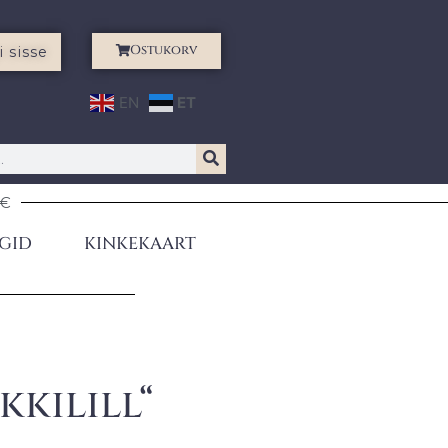
Ostukorv
i sisse
EN
ET
0€
GID
KINKEKAART
kilill“