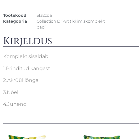
Tootekood
5132cda
Kategooria
Collection D´Art tikkimiskomplekt
padi
Kirjeldus
Komplekt sisaldab:
1.Prinditud kangast
2.Akrüül lõnga
3.Nõel
4.Juhend