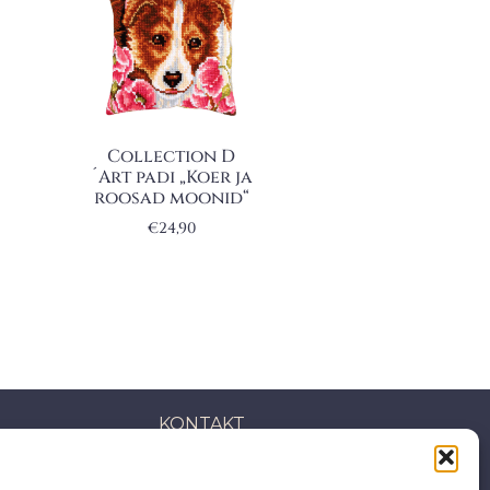
Collection D
´Art padi „Koer ja
roosad moonid“
€
24,90
KONTAKT
S: Mäepealse 2, Mustamäe