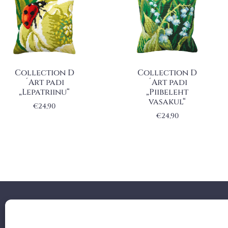
Collection D
Collection D
´Art padi
´Art padi
„Lepatriinu“
„Piibeleht
vasakul“
€
24,90
€
24,90
Facebook
Instagram