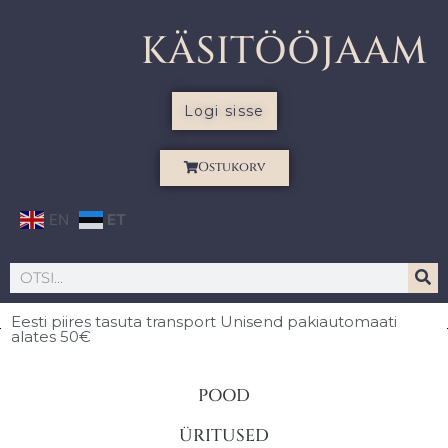
KÄSITÖÖJAAM
Logi sisse
Ostukorv
EN
ET
Eesti piires
tasuta transport Unisend pakiautomaati
alates 50€
POOD
ÜRITUSED