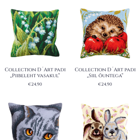
Collection D´Art padi
Collection D´Art padi
„Piibeleht vasakul“
„Siil õuntega“
€
24,90
€
24,90