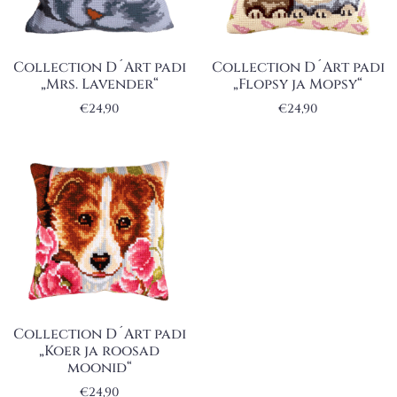
Collection D´Art padi
Collection D´Art padi
„Mrs. Lavender“
„Flopsy ja Mopsy“
€
24,90
€
24,90
Collection D´Art padi
„Koer ja roosad
moonid“
€
24,90