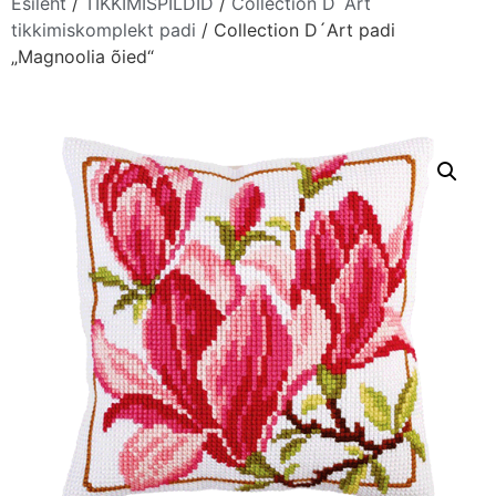
Esileht
/
TIKKIMISPILDID
/
Collection D´Art
tikkimiskomplekt padi
/ Collection D´Art padi
„Magnoolia õied“