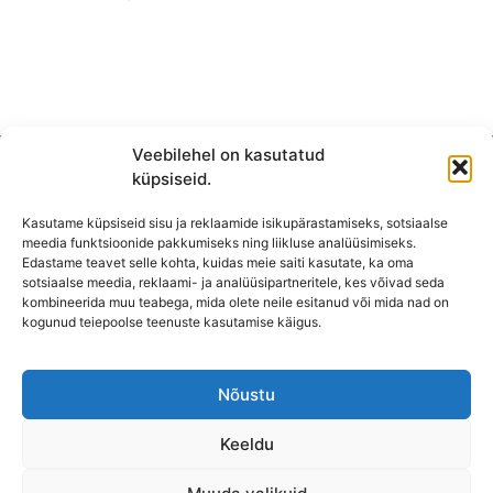
Veebilehel on kasutatud
küpsiseid.
Kasutame küpsiseid sisu ja reklaamide isikupärastamiseks, sotsiaalse
meedia funktsioonide pakkumiseks ning liikluse analüüsimiseks.
Edastame teavet selle kohta, kuidas meie saiti kasutate, ka oma
sotsiaalse meedia, reklaami- ja analüüsipartneritele, kes võivad seda
kombineerida muu teabega, mida olete neile esitanud või mida nad on
KONTAKT
kogunud teiepoolse teenuste kasutamise käigus.
KAUPLUS: Mäepealse 2, Mustamäe
T-R: 10-18
Nõustu
L, P,
E: Suletud
Keeldu
Lahtioleku ajad võivad pühadel erineda.