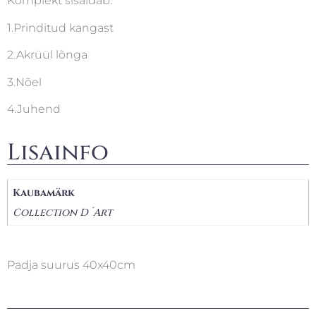
Komplekt sisaldab:
1.Prinditud kangast
2.Akrüül lõnga
3.Nõel
4.Juhend
Lisainfo
Kaubamärk
Collection D´Art
Padja suurus 40x40cm