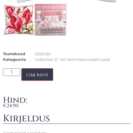
Tootekood
5292cda
Kategooria
Collection D´Art tikkimiskomplekt padi
Lisa korvi
Hind:
€
24,90
Kirjeldus