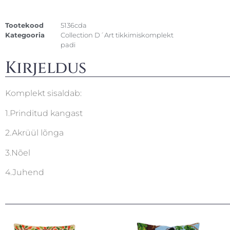
Tootekood
5136cda
Kategooria
Collection D´Art tikkimiskomplekt
padi
Kirjeldus
Komplekt sisaldab:
1.Prinditud kangast
2.Akrüül lõnga
3.Nõel
4.Juhend