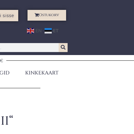
Ostukorv
i sisse
EN
ET
0€
GID
KINKEKAART
II“