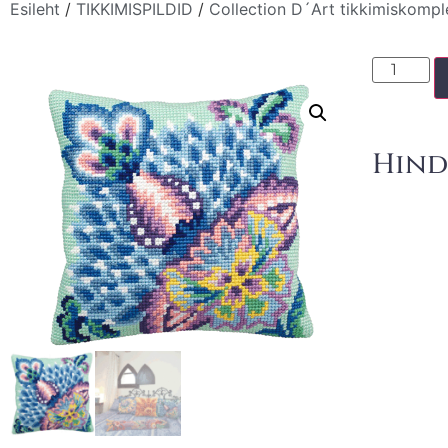
Esileht
/
TIKKIMISPILDID
/
Collection D´Art tikkimiskompl
Hind