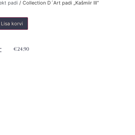
ekt padi
/ Collection D´Art padi „Kašmiir III“
Lisa korvi
:
€
24,90