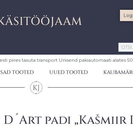
Log
KÄSITÖÖJAAM
esti piires
tasuta transport Unisend pakiautomaati
alates 5
SAD TOOTED
UUED TOOTED
KAUBAMÄR
D´Art padi „Kašmiir I