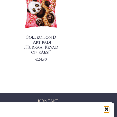
Collection D
´Art padi
„Hurraa! Kevad
on käes!“
€
24,90
KONTAKT
S: Mäepealse 2, Mustamäe