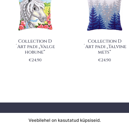
Collection D
Collection D
´Art padi „Valge
´Art padi „Talvine
hobune“
mets“
€
24,90
€
24,90
Privaatsuspoliitika
Veebilehel on kasutatud küpsiseid.
KAUPLU
Ostuinfo