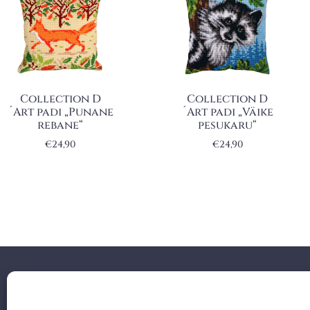
Collection D
Collection D
´Art padi „Punane
´Art padi „Väike
rebane“
pesukaru“
€
24,90
€
24,90
Facebook
Instagram