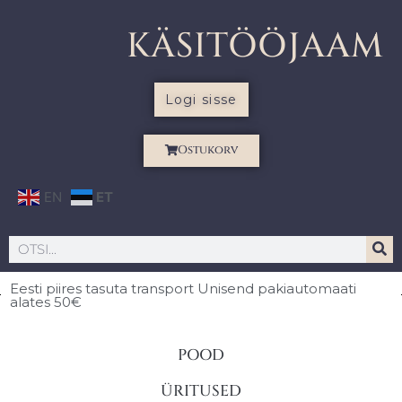
KÄSITÖÖJAAM
Logi sisse
Ostukorv
EN
ET
Eesti piires
tasuta transport Unisend pakiautomaati
alates 50€
POOD
ÜRITUSED