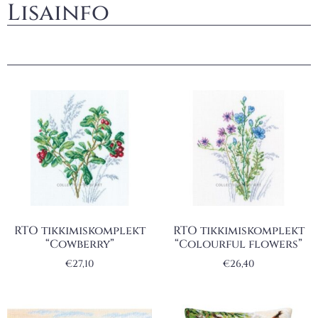
Lisainfo
RTO tikkimiskomplekt
RTO tikkimiskomplekt
“Cowberry”
“Colourful flowers”
€
27,10
€
26,40