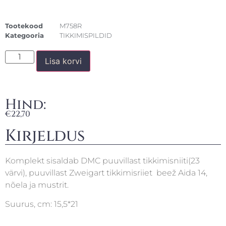
Tootekood
M758R
Kategooria
TIKKIMISPILDID
Lisa korvi
Hind:
€
22,70
Kirjeldus
Komplekt sisaldab DMC puuvillast tikkimisniiti(23
värvi), puuvillast Zweigart tikkimisriiet beež Aida 14,
nõela ja mustrit.
Suurus, cm: 15,5*21