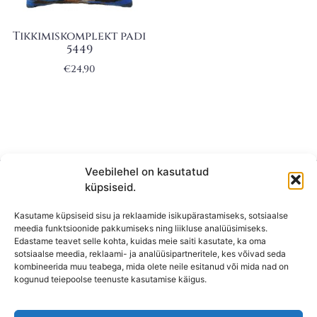
Tikkimiskomplekt padi
5449
€
24,90
Veebilehel on kasutatud
küpsiseid.
Kasutame küpsiseid sisu ja reklaamide isikupärastamiseks, sotsiaalse
meedia funktsioonide pakkumiseks ning liikluse analüüsimiseks.
Edastame teavet selle kohta, kuidas meie saiti kasutate, ka oma
sotsiaalse meedia, reklaami- ja analüüsipartneritele, kes võivad seda
kombineerida muu teabega, mida olete neile esitanud või mida nad on
KONTAKT
kogunud teiepoolse teenuste kasutamise käigus.
KAUPLUS: Mäepealse 2, Mustamäe