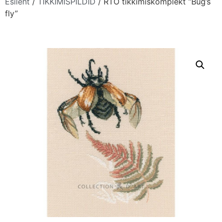
Esileht
/
TIKKIMISPILDID
/ RTO tikkimiskomplekt “Bug’s
fly”