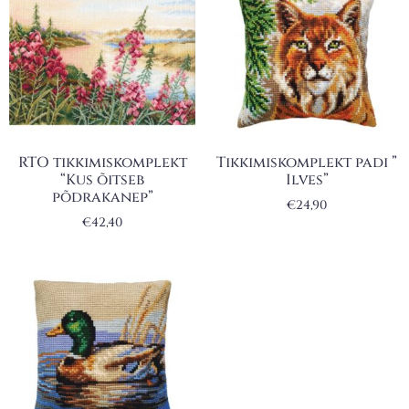
RTO tikkimiskomplekt
Tikkimiskomplekt padi ”
“Kus õitseb
Ilves”
põdrakanep”
€
24,90
€
42,40