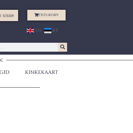
Ostukorv
i sisse
EN
ET
0€
GID
KINKEKAART