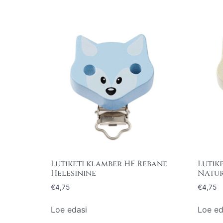
Lutiketi klamber HF Rebane
Lutik
Helesinine
Natu
€
4,75
€
4,75
Loe edasi
Loe ed