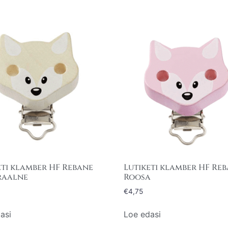
eti klamber HF Rebane
Lutiketi klamber HF Re
raalne
Roosa
€
4,75
asi
Loe edasi