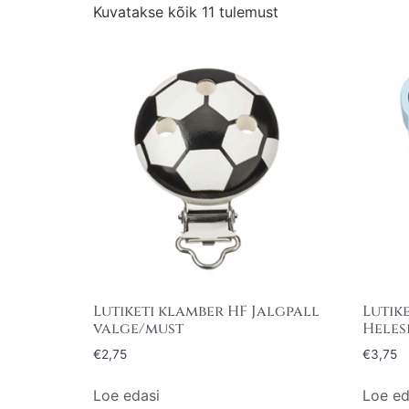
Kuvatakse kõik 11 tulemust
Lutiketi klamber HF Jalgpall
Lutik
valge/must
Heles
€
2,75
€
3,75
Loe edasi
Loe ed