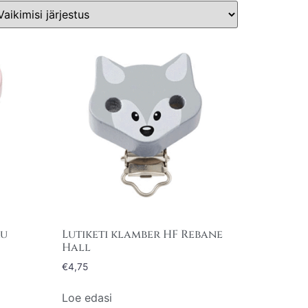
ru
Lutiketi klamber HF Rebane
Hall
€
4,75
Loe edasi