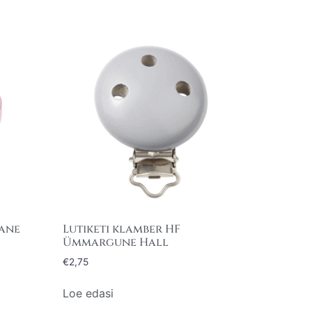
bane
Lutiketi klamber HF
Ümmargune Hall
€
2,75
Loe edasi