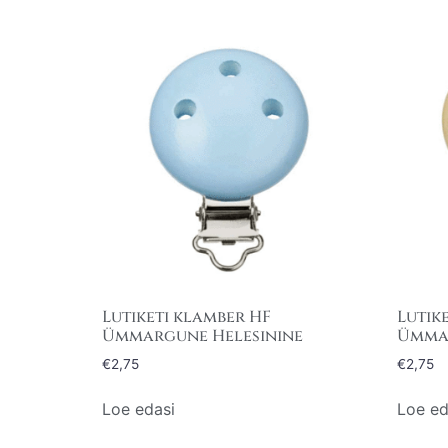
Lutiketi klamber HF
Lutik
Ümmargune Helesinine
Ümma
€
2,75
€
2,75
Loe edasi
Loe ed