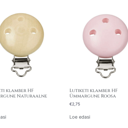
eti klamber HF
Lutiketi klamber HF
rgune Naturaalne
Ümmargune Roosa
€
2,75
asi
Loe edasi