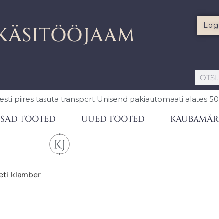
Log
KÄSITÖÖJAAM
esti piires
tasuta transport Unisend pakiautomaati
alates 5
SAD TOOTED
UUED TOOTED
KAUBAMÄR
eti klamber