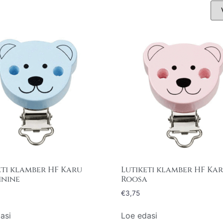
eti klamber HF Karu
Lutiketi klamber HF Ka
inine
Roosa
€
3,75
asi
Loe edasi